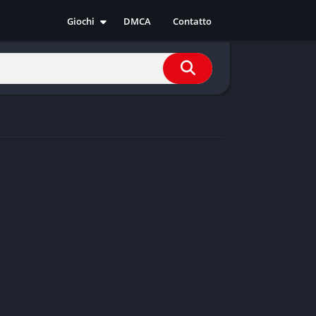
Giochi
DMCA
Contatto
Azione
Avventura
Casual
Corsa
Indie
RPG
Simulazione
Sport
Strategia