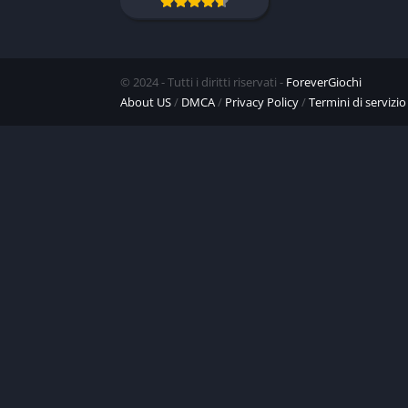
© 2024 - Tutti i diritti riservati -
ForeverGiochi
About US
/
DMCA
/
Privacy Policy
/
Termini di servizio