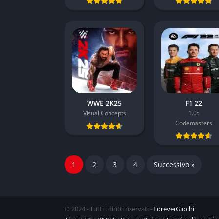
WWE 2K25
F1 22
Visual Concepts
1.05
Codemasters
1
2
3
4
Successivo »
© 2024 - Tutti i diritti riservati -
ForeverGiochi