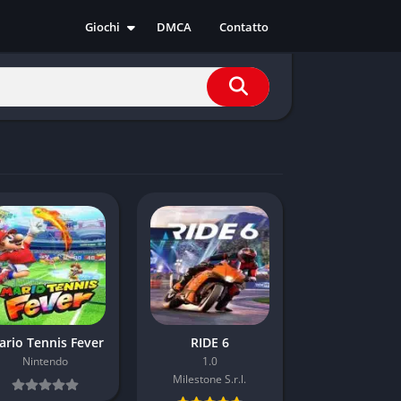
Giochi
DMCA
Contatto
Azione
Avventura
Casual
Corsa
Indie
RPG
Simulazione
Sport
Strategia
ario Tennis Fever
RIDE 6
Nintendo
1.0
Milestone S.r.l.