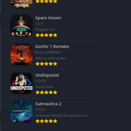
Space Haven
1.0.0
Bugbyte Ltd.
Gothic 1 Remake
Build 23589065
Alkimia Interactive
Undisputed
2.0.6.0
Deep Silver
Subnautica 2
0.10.3
Unknown Worlds Entertainment