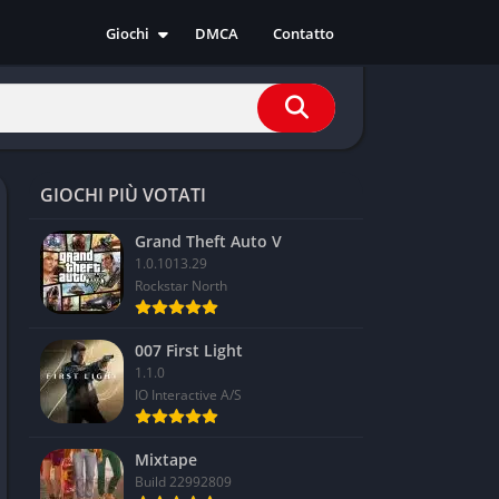
Giochi
DMCA
Contatto
Azione
Avventura
Casual
Corsa
GIOCHI PIÙ VOTATI
Indie
RPG
Grand Theft Auto V
1.0.1013.29
Simulazione
Rockstar North
Sport
Strategia
007 First Light
1.1.0
IO Interactive A/S
Mixtape
Build 22992809