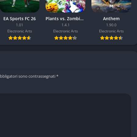
EA Sports FC 26
Plants vs. Zombies: Battle for Neighborville
Anthem
1.01
1.4.1
1.90.0
Electronic Arts
Electronic Arts
Electronic Arts
obbligatori sono contrassegnati
*