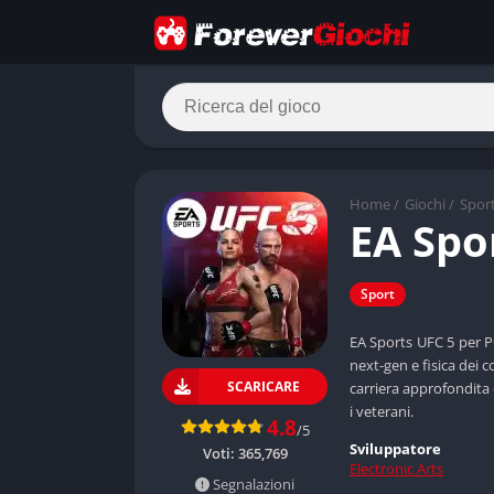
Home
/
Giochi
/
Spor
EA Spo
Sport
EA Sports UFC 5 per P
next-gen e fisica dei 
SCARICARE
carriera approfondita 
i veterani.
4.8
/5
Sviluppatore
Voti:
365,769
Electronic Arts
Segnalazioni