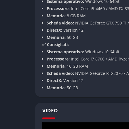
Sistema operativo:
Windows 10 64bit
Tempi di caricamento occasionalmente lu
Processore:
Intel Core i5-4460 / AMD FX-8
Modalità online che richiede connessione 
Memoria:
8 GB RAM
Scheda video:
NVIDIA GeForce GTX 750 Ti
Conclusione
DirectX:
Version 12
EA Sports UFC 5 rappresenta un significativo 
Memoria:
50 GB
combattimento MMA più realistica mai creata.
✅ Consigliati:
casuali che gli appassionati hardcore del ge
Sistema operativo:
Windows 10 64bit
Processore:
Intel Core i7 8700 / AMD Ryze
FAQ
Memoria:
16 GB RAM
Scheda video:
NVIDIA GeForce RTX2070 / 
È necessario conoscere le MMA per god
DirectX:
Version 12
Memoria:
50 GB
No, il gioco offre un sistema di tutorial comp
anche ai neofiti delle arti marziali miste.
Quali piattaforme supportano UFC 5?
VIDEO
Il gioco è disponibile su PlayStation 5, Xbox
generazione.