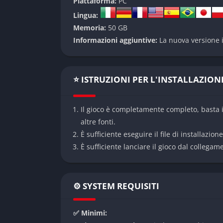
Piattaforma:
PC
migliorato. Le submission sono state rese pi
Lingua:
beneficia di nuove meccaniche di schivata e 
Memoria:
50 GB
La modalità carriera è stata arricchita con u
Informazioni aggiuntive:
La nuova versione i
gestione degli infortuni e decisioni strategi
Pros e Cons
⭐ ISTRUZIONI PER L'INSTALLAZION
Vantaggi:
Il gioco è completamente completo, basta i
Grafica fotorealistica e sistema di danni i
altre fonti.
Fisica del combattimento migliorata
È sufficiente eseguire il file di installazion
Roster completo e aggiornato
È sufficiente lanciare il gioco dal collegam
Audio immersivo con commento autentico
Svantaggi:
⚙️ SYSTEM REQUISITI
Curva di apprendimento ripida per i nuovi 
✅ Minimi:
Alcune animazioni ancora migliorabili