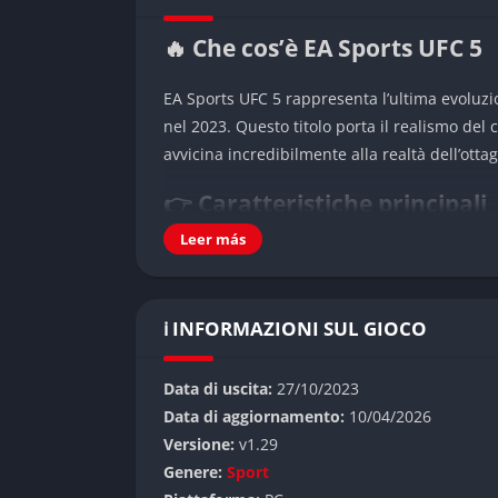
🔥 Che cos’è EA Sports UFC 5
EA Sports UFC 5 rappresenta l’ultima evoluzio
nel 2023. Questo titolo porta il realismo del
avvicina incredibilmente alla realtà dell’ott
👉 Caratteristiche principali
Leer más
Il gioco introduce il rivoluzionario sistema “
subiti dai combattenti durante gli incontri. I
aggiungendo un nuovo livello di immersione 
ℹ️ INFORMAZIONI SUL GIOCO
La grafica sfrutta appieno le potenzialità del
dettagliati e animazioni fluide che riproduco
Data di uscita:
27/10/2023
Data di aggiornamento:
10/04/2026
Gameplay
Versione:
v1.29
Genere:
Sport
Il sistema di combattimento è stato completam