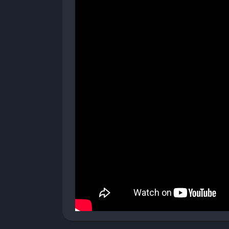
Come funziona il multiplayer online?
Il multiplayer offre modalità ranked e casual
periodici. È possibile anche sfidare gli amici 
È possibile creare un combattente pe
Sì, il gioco include un editor dettagliato per
personalizzazione fisica e stilistica.
Quanto spesso vengono rilasciati gli 
EA Sports aggiorna regolarmente il roster co
su base mensile o dopo gli eventi UFC princip