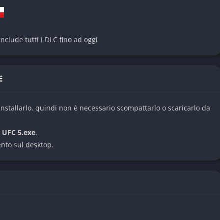
ù intuitive ma tecnicamente profonde, mentre il striking
contrattacco.
n sistema di progressione più dettagliato, che include la
nclude tutti i DLC fino ad oggi
che sul camp di allenamento.
E
nstallarlo, quindi non è necessario scompattarlo o scaricarlo da
nnovativo
e
UFC 5.exe
.
ento sul desktop.
giocatori