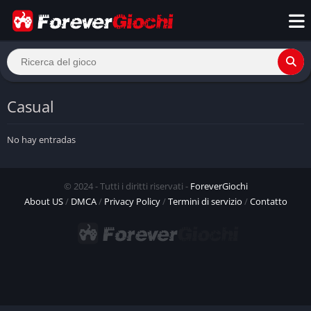
Casual
No hay entradas
© 2024 - Tutti i diritti riservati -
ForeverGiochi
About US
/
DMCA
/
Privacy Policy
/
Termini di servizio
/
Contatto