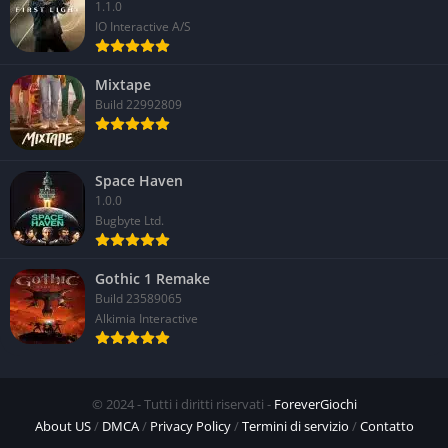
1.1.0
IO Interactive A/S
Mixtape
Build 22992809
Space Haven
1.0.0
Bugbyte Ltd.
Gothic 1 Remake
Build 23589065
Alkimia Interactive
© 2024 - Tutti i diritti riservati -
ForeverGiochi
About US
/
DMCA
/
Privacy Policy
/
Termini di servizio
/
Contatto