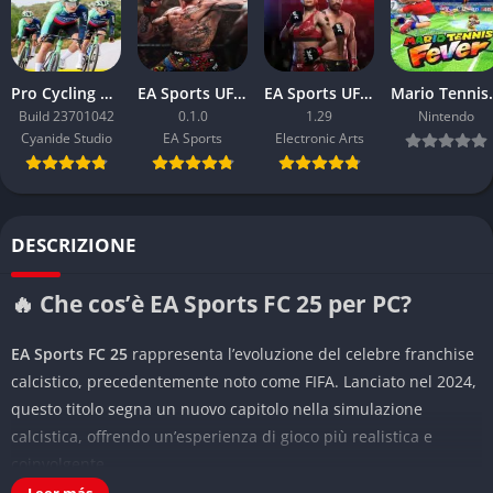
Pro Cycling Manager 26
EA Sports UFC 6
EA Sports UFC 5
Mario 
Build 23701042
0.1.0
1.29
Nintendo
Cyanide Studio
EA Sports
Electronic Arts
DESCRIZIONE
🔥 Che cos’è EA Sports FC 25 per PC?
EA Sports FC 25
rappresenta l’evoluzione del celebre franchise
calcistico, precedentemente noto come FIFA. Lanciato nel 2024,
questo titolo segna un nuovo capitolo nella simulazione
calcistica, offrendo un’esperienza di gioco più realistica e
coinvolgente.
Leer más