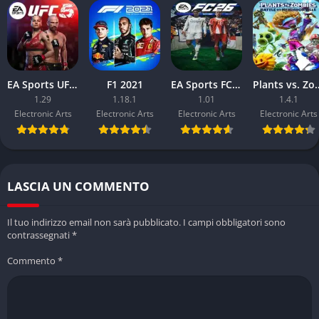
25?
I progressi da FIFA non sono trasferibili direttamente a EA
Sports FC 25, ma gli utenti di Ultimate Team possono ricevere
bonus di benvenuto basati sulla loro esperienza precedente.
EA Sports UFC 5
F1 2021
EA Sports FC 26
Plants vs. Zombies: Batt
1.29
1.18.1
1.01
1.4.1
Electronic Arts
Electronic Arts
Electronic Arts
Electronic Arts
LASCIA UN COMMENTO
Il tuo indirizzo email non sarà pubblicato.
I campi obbligatori sono
contrassegnati
*
Commento
*