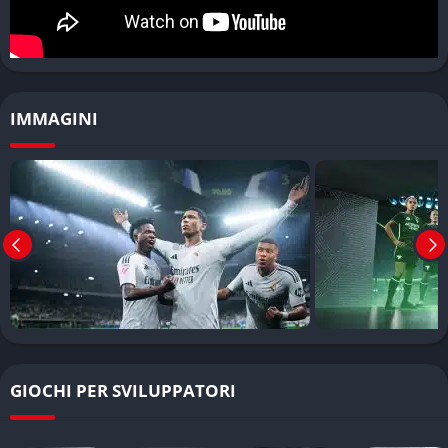
È necessario essere connessi a Internet per giocare?
La maggior parte delle modalità offline non richiede una
connessione Internet, ma le funzionalità online come Ultimate
Team e Clubs necessitano di una connessione stabile.
IMMAGINI
Quali sono i requisiti di sistema consigliati?
Il gioco richiede hardware di ultima generazione per le
prestazioni ottimali, con particolare attenzione alla scheda
grafica e alla RAM per sfruttare appieno le nuove tecnologie
implementate.
Come funziona il sistema PlayStyles?
PlayStyles utilizza l’intelligenza artificiale per replicare le
caratteristiche distintive dei giocatori reali, influenzando il loro
GIOCHI PER SVILUPPATORI
comportamento in campo e le prestazioni durante le partite.
È possibile trasferire i progressi da FIFA a EA Sports FC