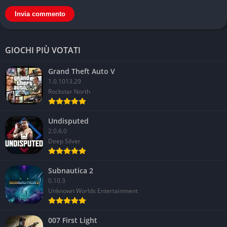
GIOCHI PIÙ VOTATI
Grand Theft Auto V
1.0.1013.29
Rockstar North
Undisputed
2.0.6.0
Deep Silver
Subnautica 2
0.10.3
Unknown Worlds Entertainment
007 First Light