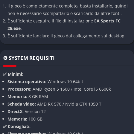
Carriera Giocatore e Manager
Il gioco è completamente completo, basta installarlo, quindi
Ultimate Team con nuove funzionalità
non è necessario scompattarlo o scaricarlo da altre fonti.
È sufficiente eseguire il file di installazione
EA Sports FC
Clubs (ex Pro Clubs)
25.exe
.
VOLTA Football per il calcio di strada
È sufficiente lanciare il gioco dal collegamento sul desktop.
Partite rapide online e offline
Pro e Contro
⚙️ SYSTEM REQUISITI
Vantaggi:
✅ Minimi:
Grafica next-gen impressionante
Sistema operativo:
Windows 10 64bit
Fisica di gioco migliorata
Processore:
AMD Ryzen 5 1600 / Intel Core i5 6600k
Ampia varietà di modalità
Memoria:
8 GB RAM
Scheda video:
AMD RX 570 / Nvidia GTX 1050 Ti
Sistema PlayStyles innovativo
DirectX:
Version 12
Svantaggi:
Memoria:
100 GB
✅ Consigliati:
Curva di apprendimento ripida
Sistema operativo:
Windows 10 64bit