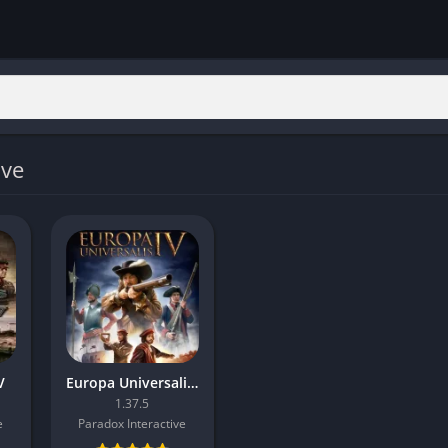
ive
V
Europa Universalis IV
1.37.5
e
Paradox Interactive