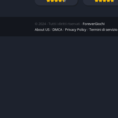
© 2024 - Tutti i diritti riservati -
ForeverGiochi
About US
/
DMCA
/
Privacy Policy
/
Termini di servizio