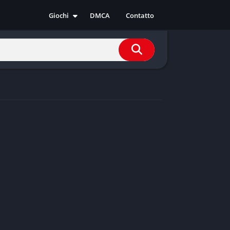
Giochi
DMCA
Contatto
Azione
Avventura
Casual
Corsa
Indie
RPG
Simulazione
Sport
Strategia