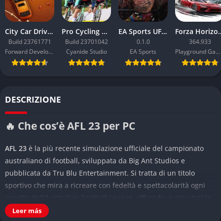
City Car Driving 2.0
Pro Cycling Manager 26
EA Sports UFC 6
Forza Ho
Build 23761771
Build 23701042
0.1.0
364.933
Forward Development
Cyanide Studio
EA Sports
Playground Games
DESCRIZIONE
🔥 Che cos’è AFL 23 per PC
AFL 23
è la più recente simulazione ufficiale del campionato
australiano di football, sviluppata da Big Ant Studios e
pubblicata da Tru Blu Entertainment. Si tratta di un titolo
sportivo che mira a ricreare con fedeltà e spettacolarità ogni
aspetto dell’Australian Football League, offrendo ai giocatori la
possibilità di vivere in prima persona la stagione completa, con
Leer más