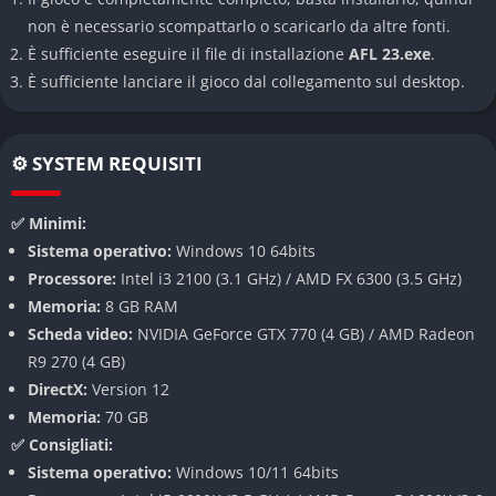
non è necessario scompattarlo o scaricarlo da altre fonti.
AFL 23 include tutte le squadre, i giocatori e gli stadi della
È sufficiente eseguire il file di installazione
AFL 23.exe
.
stagione ufficiale dell’Australian Football League, con modelli
È sufficiente lanciare il gioco dal collegamento sul desktop.
tridimensionali accurati e dati aggiornati. Le divise, le
animazioni e le movenze sono state catturate tramite motion
capture di atleti reali, il che conferisce un’incredibile
⚙️ SYSTEM REQUISITI
sensazione di autenticità a ogni tackle, calciata o corsa.
✅ Minimi:
Nuova modalità Carriera
Sistema operativo:
Windows 10 64bits
Processore:
Intel i3 2100 (3.1 GHz) / AMD FX 6300 (3.5 GHz)
Il cuore del gioco è la modalità Carriera, in cui il giocatore può
Memoria:
8 GB RAM
gestire una squadra intera o seguire la crescita di un singolo
Scheda video:
NVIDIA GeForce GTX 770 (4 GB) / AMD Radeon
atleta dal debutto fino alla consacrazione come leggenda del
R9 270 (4 GB)
campionato. Ogni scelta – allenamento, strategia, gestione del
DirectX:
Version 12
morale e delle finanze – influenza il rendimento in campo e la
Memoria:
70 GB
reputazione all’interno della lega.
✅ Consigliati:
Gameplay dinamico e fisico realistico
Sistema operativo:
Windows 10/11 64bits