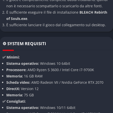
introduce meccaniche come il Chain Reverse, che consente di
non è necessario scompattarlo o scaricarlo da altre fonti.
concatenare attacchi in modo fluido, e il Counter, che permette
È sufficiente eseguire il file di installazione
BLEACH Rebirth
di schivare gli attacchi nemici e colpire da dietro.
of Souls.exe
.
Sistema di Risveglio e Potere
È sufficiente lanciare il gioco dal collegamento sul desktop.
Quando la situazione si fa difficile, i giocatori possono attivare
lo stato di Risveglio (Awakening State), potenziando le
⚙️ SYSTEM REQUISITI
statistiche del personaggio e sbloccando nuove azioni.
Accumulando più Fighting Spirit durante questo stato, è
✅ Minimi:
possibile scatenare la potente mossa Keyon, capace di ribaltare
Sistema operativo:
Windows 10 64bit
completamente le sorti della battaglia con un solo devastante
Processore:
AMD Ryzen 5 3600 / Intel Core i7-9700K
colpo.
Memoria:
16 GB RAM
Scheda video:
AMD Radeon VII / Nvidia GeForce RTX 2070
Personaggi Unici
DirectX:
Version 12
Ogni personaggio in BLEACH Rebirth of Souls ha un sistema di
Memoria:
75 GB
combattimento unico che ne evidenzia l’individualità. I
✅ Consigliati:
personaggi differiscono non solo per distanza preferita e
Sistema operativo:
Windows 10/11 64bit