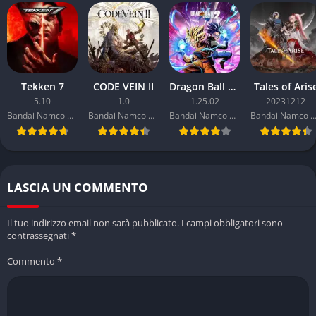
Modalità di gioco considerate limitate da alcuni recensori
Prestazioni variabili a seconda della configurazione
hardware, con alcuni sistemi che raggiungono solo 14 FPS
Tekken 7
CODE VEIN II
Dragon Ball Xenoverse 2
Tales of Aris
5.10
1.0
1.25.02
20231212
Bandai Namco Entertainment
Bandai Namco Entertainment
Bandai Namco Entertainment
Bandai Namco Entertainm
LASCIA UN COMMENTO
Il tuo indirizzo email non sarà pubblicato.
I campi obbligatori sono
contrassegnati
*
Commento
*