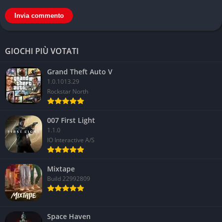
GIOCHI PIÙ VOTATI
Grand Theft Auto V
1.0.1013.29
Rockstar North
007 First Light
1.1.0
IO Interactive A/S
Mixtape
Build 22992809
Space Haven