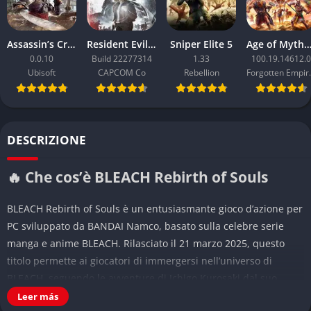
Assassin’s Creed Black Flag Resynced
Resident Evil Requiem
Sniper Elite 5
Age of Mythology: Ret
0.0.10
Build 22277314
1.33
100.19.14612.0
Ubisoft
CAPCOM Co
Rebellion
Forgo
DESCRIZIONE
🔥 Che cos’è BLEACH Rebirth of Souls
BLEACH Rebirth of Souls è un entusiasmante gioco d’azione per
PC sviluppato da BANDAI Namco, basato sulla celebre serie
manga e anime BLEACH. Rilasciato il 21 marzo 2025, questo
titolo permette ai giocatori di immergersi nell’universo di
BLEACH, seguendo le avventure di Ichigo Kurosaki dal suo
debutto come Soul Reaper fino allo scontro epico con Sosuke
Leer más