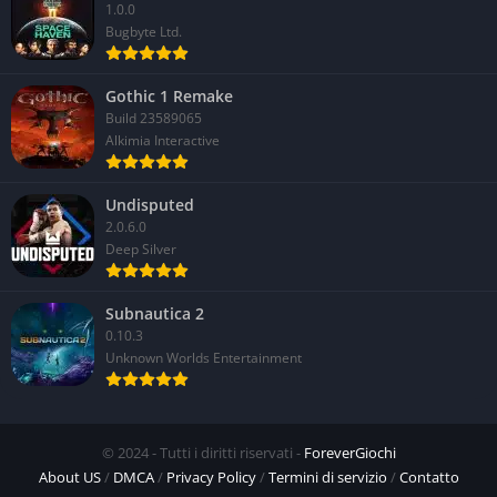
1.0.0
Bugbyte Ltd.
Gothic 1 Remake
Build 23589065
Alkimia Interactive
Undisputed
2.0.6.0
Deep Silver
Subnautica 2
0.10.3
Unknown Worlds Entertainment
© 2024 - Tutti i diritti riservati -
ForeverGiochi
About US
/
DMCA
/
Privacy Policy
/
Termini di servizio
/
Contatto