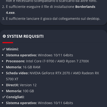
non è necessario scompattarlo o scaricarlo da altre fonti.
Espansione interplanetaria
È sufficiente eseguire il file di installazione
Borderlands
4.exe
.
Borderlands 4 porta i giocatori oltre i confini conosciuti di
È sufficiente lanciare il gioco dal collegamento sul desktop.
Pandora, introducendo un vasto sistema di pianeti esplorabili,
ognuno caratterizzato da ambienti, ecosistemi e civiltà uniche
che rendono il viaggio imprevedibile.
⚙️ SYSTEM REQUISITI
Sistema di combattimento evoluto
✅ Minimi:
Sistema operativo:
Windows 10/11 64bits
Il combattimento non si limita a nuove armi, ma introduce
Processore:
Intel Core i7-9700 / AMD Ryzen 7 2700X
meccaniche avanzate come abilità sinergiche, utilizzo dinamico
Memoria:
16 GB RAM
degli scenari e nuove forme di potenziamenti che modificano
Scheda video:
NVIDIA GeForce RTX 2070 / AMD Radeon RX
radicalmente l’approccio agli scontri.
5700 XT
Loot infinito e personalizzazione estrema
DirectX:
Version 12
Memoria:
100 GB
Le armi generate proceduralmente raggiungono nuovi livelli di
✅ Consigliati:
varietà, con combinazioni assurde che permettono di creare
Sistema operativo:
Windows 10/11 64bits
arsenali mai visti prima. Oltre a ciò, i Cacciatori della Cripta