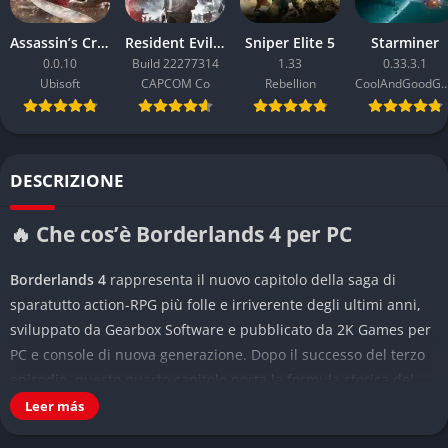
Assassin’s Creed Black Flag Resynced
Resident Evil Requiem
Sniper Elite 5
Starminer
0.0.10
Build 22277314
1.33
0.33.3.1
Ubisoft
CAPCOM Co
Rebellion
CoolAndGoodG
DESCRIZIONE
🔥 Che cos’è Borderlands 4 per PC
Borderlands 4
rappresenta il nuovo capitolo della saga di
sparatutto action-RPG più folle e irriverente degli ultimi anni,
sviluppato da Gearbox Software e pubblicato da 2K Games per
PC e console di nuova generazione. Dopo il successo del terzo
episodio, questo quarto capitolo porta la formula storica del
looter shooter verso nuove dimensioni, arricchendo ogni
Leer más
elemento con sistemi più profondi, un mondo ancora più vario