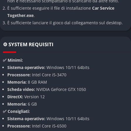
non è necessario scompattarlo o scaricarlo da altre fonti.
Gestione e crescita
È sufficiente eseguire il file di installazione
Car Service
Together.exe
.
Oltre al lavoro manuale, bisogna gestire la parte economica:
È sufficiente lanciare il gioco dal collegamento sul desktop.
acquisto di strumenti, pagamento delle bollette e ampliamento
dell’officina. Guadagnando esperienza, si possono sbloccare
nuovi spazi, attrezzature e servizi aggiuntivi.
⚙️ SYSTEM REQUISITI
Modalità di gioco
✅ Minimi:
Esperienza immersiva
Sistema operativo:
Windows 10/11 64bits
Processore:
Intel Core i5-3470
Car Service Together si gioca in prima persona, con
Memoria:
8 GB RAM
un’interfaccia intuitiva e un sistema di fisica realistico.
Scheda video:
NVIDIA GeForce GTX 1050
Smontare un motore o sostituire un radiatore richiede
DirectX:
Version 12
precisione, calma e attenzione ai dettagli, ricreando il ritmo
Memoria:
6 GB
autentico di un’officina.
✅ Consigliati:
Sistema operativo:
Windows 10/11 64bits
Progressione dinamica
Processore:
Intel Core i5-6500