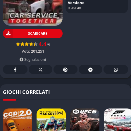
Versione
0.96F48
SCARICARE
4.4
/5
Voti:
201,251
Segnalazioni
GIOCHI CORRELATI