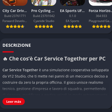
City Car Driving 2.0
Pro Cycling Manager 26
EA Sports UFC 6
Forza Ho
Build 23761771
Build 23701042
0.1.0
364.933
Forward Development
Cyanide Studio
EA Sports
Playground Games
DESCRIZIONE
🔥 Che cos’è Car Service Together per PC
Car Service Together
è una simulazione cooperativa sviluppata
da V12 Studio, che ti mette nei panni di un meccanico deciso a
costruire da zero la propria officina. Il gioco unisce realismo
tecnico, gestione d’impresa e lavoro di squadra, permettendo
di riparare, modificare e gestire veicoli in modo estremamente
dettagliato. È possibile giocare da soli o con un massimo di
Leer más
quattro amici in modalità cooperativa online, affrontando