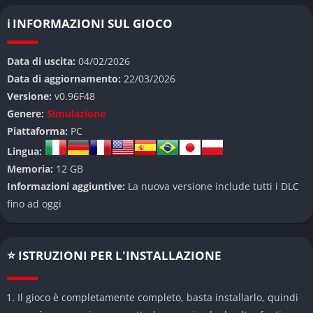
insieme le sfide quotidiane di un vero servizio auto.
ℹ️ INFORMAZIONI SUL GIOCO
👉 Caratteristiche principali di Car
Service Together
Data di uscita:
04/02/2026
Data di aggiornamento:
22/03/2026
Simulazione realistica
Versione:
v0.96F48
Genere:
Simulazione
Il titolo offre un’esperienza autentica: diagnosi dei problemi,
Piattaforma:
PC
sostituzione dei pezzi, smontaggi precisi e riparazioni
complete. Ogni veicolo presenta guasti differenti, costringendo
Lingua:
il giocatore a ragionare come un vero professionista del
Memoria:
12 GB
settore.
Informazioni aggiuntive:
La nuova versione include tutti i DLC
fino ad oggi
Cooperazione fino a 4 giocatori
Il gioco valorizza la collaborazione: uno può gestire i clienti, un
⭐ ISTRUZIONI PER L'INSTALLAZIONE
altro le riparazioni, un altro ancora gli ordini di ricambi. La
comunicazione e il coordinamento diventano fondamentali per
mantenere efficiente l’officina.
Il gioco è completamente completo, basta installarlo, quindi