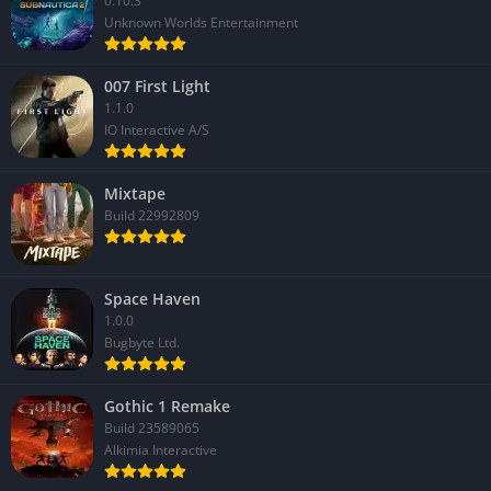
0.10.3
Unknown Worlds Entertainment
007 First Light
1.1.0
IO Interactive A/S
Mixtape
Build 22992809
Space Haven
1.0.0
Bugbyte Ltd.
Gothic 1 Remake
Build 23589065
Alkimia Interactive