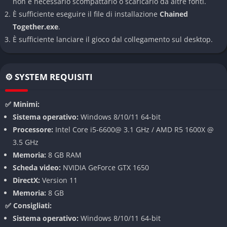
non è necessario scompattarlo o scaricarlo da altre fonti.
Il cuore del gameplay è la catena che lega i giocatori. Non è un
È sufficiente eseguire il file di installazione
Chained
semplice elemento estetico, ma un vero e proprio meccanismo
Together.exe
.
di gioco con fisica realistica. La catena interagisce con
È sufficiente lanciare il gioco dal collegamento sul desktop.
l’ambiente, si avvolge attorno alle piattaforme e influenza
direttamente i movimenti di tutti i giocatori collegati. Questa
⚙️ SYSTEM REQUISITI
meccanica richiede una comunicazione costante e una
pianificazione attenta di ogni mossa.
✅ Minimi:
Mondi diversificati
Sistema operativo:
Windows 8/10/11 64-bit
Processore:
Intel Core i5-6600@ 3.1 GHz / AMD R5 1600X @
Il gioco offre una varietà di ambientazioni tematiche, ognuna
3.5 GHz
con sfide e ostacoli unici. Questa diversità mantiene
Memoria:
8 GB RAM
l’esperienza fresca e coinvolgente mentre progredisci
Scheda video:
NVIDIA GeForce GTX 1650
nell’avventura, spingendoti a adattare continuamente la tua
DirectX:
Version 11
strategia.
Memoria:
8 GB
Sistema di power-up
✅ Consigliati:
Sistema operativo:
Windows 8/10/11 64-bit