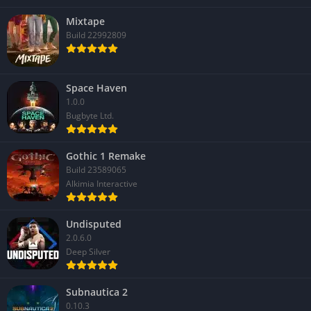
Mixtape
Build 22992809
Space Haven
1.0.0
Bugbyte Ltd.
Gothic 1 Remake
Build 23589065
Alkimia Interactive
Undisputed
2.0.6.0
Deep Silver
Subnautica 2
0.10.3