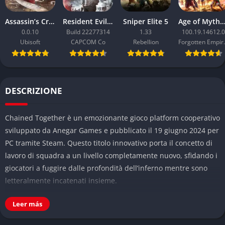
Assassin’s Creed Black Flag Resynced
Resident Evil Requiem
Sniper Elite 5
Age of Mythology: Ret
0.0.10
Build 22277314
1.33
100.19.14612.0
Ubisoft
CAPCOM Co
Rebellion
Forgo
DESCRIZIONE
Chained Together è un emozionante gioco platform cooperativo
sviluppato da Anegar Games e pubblicato il 19 giugno 2024 per
PC tramite Steam. Questo titolo innovativo porta il concetto di
lavoro di squadra a un livello completamente nuovo, sfidando i
giocatori a fuggire dalle profondità dell’inferno mentre sono
letteralmente incatenati insieme.
🔥 Che cos’è Chained Together
Leer más