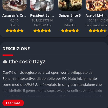
Assassin’s Creed Black Flag Resynced
Resident Evil Requiem
Sniper Elite 5
Age of Mythology: Ret
0.0.10
Build 22277314
1.33
100.19.14612.0
Ubisoft
CAPCOM Co
Rebellion
Forgo
DESCRIZIONE
🔥 Che cos’è DayZ
DayZ
è un videogioco survival open-world sviluppato da
Bohemia Interactive, disponibile per PC. Nato inizialmente
come mod di
ARMA 2
, si è evoluto in un gioco standalone che
ha ridefinito il genere della sopravvivenza online. Ambientato
nella fittizia nazione post-sovietica di Chernarus, devastata da
un’epidemia zombie,
DayZ
offre un’esperienza intensa e
Leer más