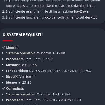
giocatore a esplorare con cautela. La conformazione geografica
non è necessario scompattarlo o scaricarlo da altre fonti.
influisce sul gameplay: dalle valli nascoste alle colline
È sufficiente eseguire il file di installazione
DayZ.exe
.
panoramiche, ogni zona può offrire rifugio o trappole mortali.
È sufficiente lanciare il gioco dal collegamento sul desktop.
Assenza di aiuti e indicatori
Il gioco rifiuta l’uso di interfacce invadenti. Non ci sono
⚙️ SYSTEM REQUISITI
marcatori GPS, mini-mappe o suggerimenti visivi. Il giocatore
deve orientarsi con la bussola, le mappe fisiche trovate in gioco
✅ Minimi:
e i riferimenti del paesaggio. L’assenza di indicatori artificiali
Sistema operativo:
Windows 10 64bit
costringe il giocatore a usare intuito, osservazione e
Processore:
Intel Core i5-4430
conoscenza del territorio, aumentando la sensazione di
Memoria:
8 GB RAM
realismo.
Scheda video:
NVIDIA GeForce GTX 760 / AMD R9 270X
DirectX:
Version 11
Interazione tra giocatori
Memoria:
25 GB
Una delle caratteristiche più affascinanti di
DayZ
è la sua
✅ Consigliati:
componente sociale imprevedibile. I giocatori possono
Sistema operativo:
Windows 10/11 64bit
scegliere se collaborare, ignorarsi o attaccarsi a vicenda. Ogni
Processore:
Intel Core i5-6600K / AMD R5 1600X