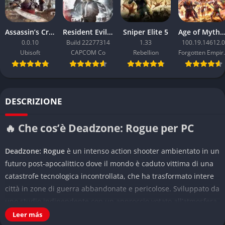
Assassin’s Creed Black Flag Resynced
Resident Evil Requiem
Sniper Elite 5
Age of Mythology: Ret
0.0.10
Build 22277314
1.33
100.19.14612.0
Ubisoft
CAPCOM Co
Rebellion
Forgo
DESCRIZIONE
🔥 Che cos’è Deadzone: Rogue per PC
Deadzone: Rogue
è un intenso action shooter ambientato in un
futuro post-apocalittico dove il mondo è caduto vittima di una
catastrofe tecnologica incontrollata, che ha trasformato intere
città in zone di guerra abbandonate e pericolose. Sviluppato da
uno studio indipendente con un approccio votato all’atmosfera
e alla tensione, il gioco mette i giocatori nei panni di un
Leer más