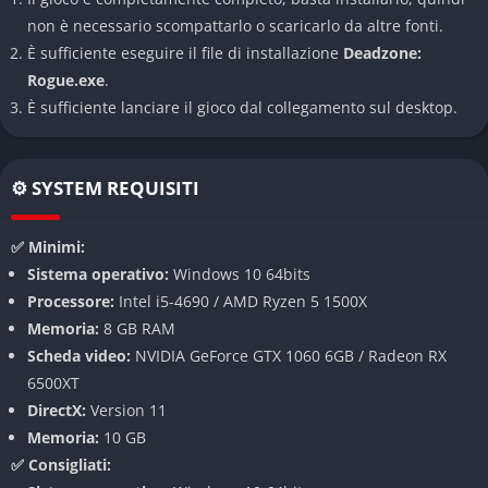
Il sistema di combattimento in Deadzone: Rogue unisce la
non è necessario scompattarlo o scaricarlo da altre fonti.
frenesia degli sparatutto in terza persona con una forte enfasi
È sufficiente eseguire il file di installazione
Deadzone:
sulla tattica, costringendo il giocatore a scegliere
Rogue.exe
.
accuratamente quando affrontare i nemici e quando ritirarsi.
È sufficiente lanciare il gioco dal collegamento sul desktop.
Le armi possono essere potenziate e personalizzate con
componenti trovati sul campo, creando build uniche che
rispecchiano lo stile del giocatore.
⚙️ SYSTEM REQUISITI
Un mondo aperto oscuro e pericoloso
✅ Minimi:
Le ambientazioni si sviluppano in un vasto open world
Sistema operativo:
Windows 10 64bits
frammentato in zone contaminate, città distrutte e laboratori
Processore:
Intel i5-4690 / AMD Ryzen 5 1500X
segreti sotterranei. Ogni area offre sfide ambientali, nemici
Memoria:
8 GB RAM
unici e risorse da recuperare, con un level design che premia
Scheda video:
NVIDIA GeForce GTX 1060 6GB / Radeon RX
l’esplorazione attenta e rischiosa.
6500XT
DirectX:
Version 11
Sopravvivenza e gestione delle risorse
Memoria:
10 GB
Oltre a combattere, il giocatore deve gestire munizioni, cibo,
✅ Consigliati: