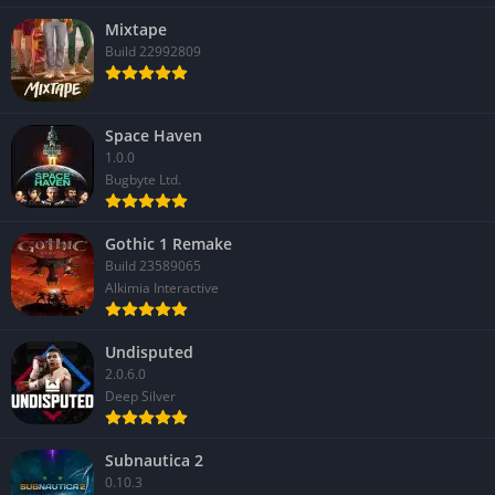
gestione costante delle risorse.
Mixtape
Alcune animazioni e texture minori possono sembrare meno
Build 22992809
curate rispetto al resto del comparto visivo.
Space Haven
1.0.0
Bugbyte Ltd.
Gothic 1 Remake
Build 23589065
Alkimia Interactive
Undisputed
2.0.6.0
Deep Silver
Subnautica 2
0.10.3