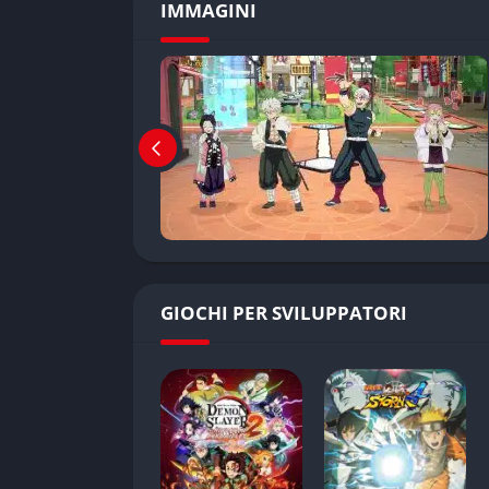
IMMAGINI
Modalità Storia
La Modalità Storia è il cuore narrativo del gi
Completare i capitoli sblocca nuovi personagg
momenti della storia permettono scelte multip
Modalità Versus offline
Permette di combattere contro l’IA o contro un
con amici, offre una buona varietà di arene 
di difficoltà e settaggi personalizzabili, ideal
GIOCHI PER SVILUPPATORI
Modalità Online
Il gioco include anche sfide online competitiv
possono testare le proprie abilità contro avver
limitato e tornei online ufficiali mantengono
Add-on e DLC