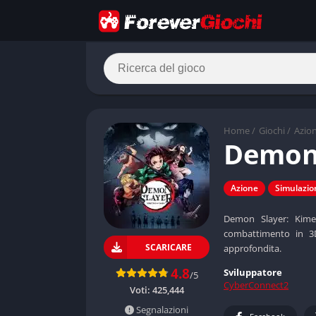
Home
/
Giochi
/
Azio
Demon
Azione
Simulazio
Demon Slayer: Kime
combattimento in 3
SCARICARE
approfondita.
4.8
Sviluppatore
/5
CyberConnect2
Voti:
425,444
Segnalazioni