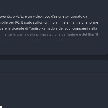
ami Chronicles
è un videogioco d’azione sviluppato da
ibile per PC. Basato sull’omonimo anime e manga di enorme
ivivere le vicende di Tanjiro Kamado e dei suoi compagni nella
elmente la trama della prima stagione dell’anime e del film “Il
nematografico e combattimenti adrenalinici.
,
Demon Slayer
fonde elementi narrativi e gameplay dinamico in
pettacolo visivo. È pensato per i fan della serie ma anche per
olare. Oltre a rivivere le emozioni dell’anime, il gioco consente
ove prospettive, ampliando la comprensione della storia e del
 di Demon Slayer
in cel-shading, che riproduce con precisione lo stile dell’anime.