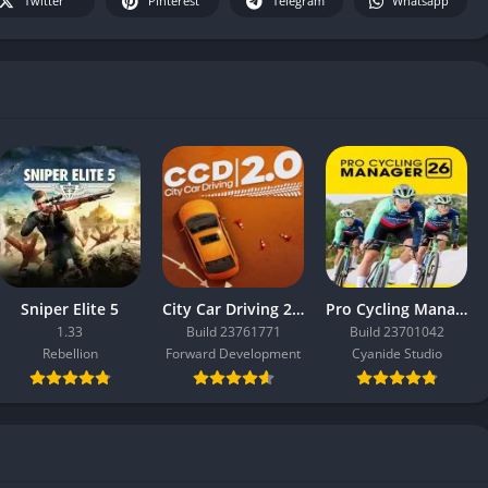
Twitter
Pinterest
Telegram
Whatsapp
Sniper Elite 5
City Car Driving 2.0
Pro Cycling Manager 26
1.33
Build 23761771
Build 23701042
Rebellion
Forward Development
Cyanide Studio