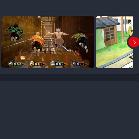
oco, suddivisa in capitoli che seguono la trama dell’anime.
i, gallerie di illustrazioni, musiche e contenuti bonus. Alcuni
le e introducono scontri alternativi, arricchendo la longevità.
 secondo giocatore in locale. Ideale per allenarsi o divertirsi
e combinazioni di personaggi. La modalità include anche opzioni
i per tornei casalinghi.
e, con matchmaking, classifiche e partite amichevoli. I giocatori
sari reali e salire nella classifica globale. Eventi a tempo
 la community attiva e coinvolta.