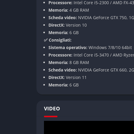
Processore:
Intel Core i5-2300 / AMD FX-4
Colonna sonora originale
Memoria:
4 GB RAM
Scheda video:
NVIDIA GeForce GTX 750, 1
La colonna sonora riprende i brani più celeb
DirectX:
Version 10
drammatici. L’audio è un elemento chiave p
Memoria:
6 GB
fase della partita con melodie evocative, sia
✅ Consigliati:
Sistema operativo:
Windows 7/8/10 64bit
Meccaniche di gioco
Processore:
Intel Core i5-3470 / AMD Ryze
Memoria:
8 GB RAM
Combattimento 3D dinamico
Scheda video:
NVIDIA GeForce GTX 660, 2
DirectX:
Version 11
Il sistema di combattimento si basa su arene 
Memoria:
6 GB
contro 1. Le meccaniche includono attacchi le
Ogni personaggio può eseguire Mosse Ultimate s
sonori di ogni tecnica sono talmente curati
vivo.
VIDEO
Apprendimento accessibile ma profo
Il titolo è adatto sia ai neofiti che ai vetera