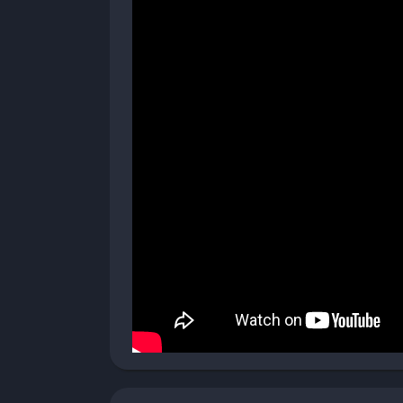
ma offre una certa profondità nelle combo e n
sviluppare strategie avanzate, mentre i princ
curva di apprendimento differente, spingendo 
preferito.
Modalità Esplorazione
Oltre ai combattimenti, alcune sezioni offron
oggetti collezionabili, ascoltare dialoghi ext
personaggi. L’esplorazione include anche mi
gallerie, costumi alternativi e potenziamenti.
Sviluppo dei personaggi
Completando combattimenti e missioni, i p
sbloccare nuove abilità e migliorarne le pre
albero delle abilità che permette personalizz
Modalità di gioco