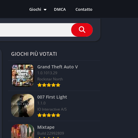
Giochi
DMCA
Contatto
Azione
Avventura
Casual
Corsa
GIOCHI PIÙ VOTATI
Indie
RPG
Grand Theft Auto V
1.0.1013.29
Simulazione
Rockstar North
Sport
Strategia
007 First Light
1.1.0
IO Interactive A/S
Mixtape
Build 22992809