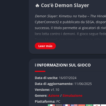
🔥 Cos’è Demon Slayer
Demon Slayer: Kimetsu no Yaiba – The Hinok
CyberConnect2 e pubblicato da SEGA, dispon
successo, il titolo permette ai giocatori di r
loro lotta contro i demoni. Il gioco segue fed
Treno Mugen”, con scene animate in stile ci
Leer más
Ambientato in un Giappone Taisho stilizzato
un’avventura che unisce azione, emozione e s
chi cerca un picchiaduro accessibile e spettac
ℹ️ INFORMAZIONI SUL GIOCO
di esplorare il mondo di Demon Slayer da nu
background dei personaggi.
Data di uscita:
16/07/2024
👉 Caratteristiche principali
Data di aggiornamento:
11/06/2025
Versione:
v1.10
Grafica fedele all’anime
Genere:
Azione
/
Simulazione
Piattaforma:
PC
Uno dei punti di forza del gioco è la grafica 