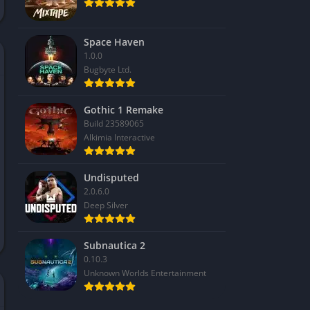
Space Haven
1.0.0
Bugbyte Ltd.
Gothic 1 Remake
Build 23589065
Alkimia Interactive
Undisputed
2.0.6.0
Deep Silver
Subnautica 2
0.10.3
Unknown Worlds Entertainment