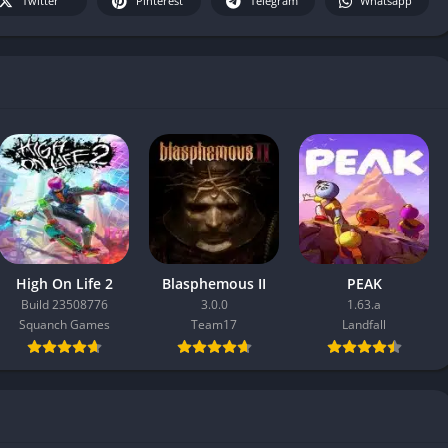
Twitter
Pinterest
Telegram
Whatsapp
High On Life 2
Blasphemous II
PEAK
Build 23508776
3.0.0
1.63.a
Squanch Games
Team17
Landfall