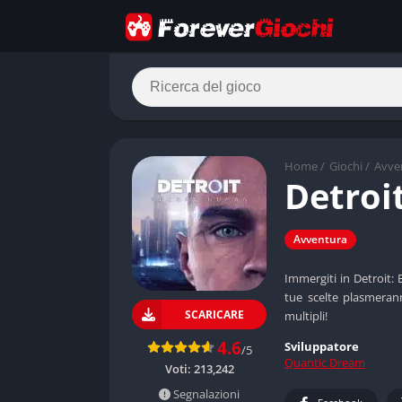
Home
/
Giochi
/
Avve
Detroi
Avventura
Immergiti in Detroit
tue scelte plasmerann
SCARICARE
multipli!
4.6
Sviluppatore
/5
Quantic Dream
Voti:
213,242
Segnalazioni