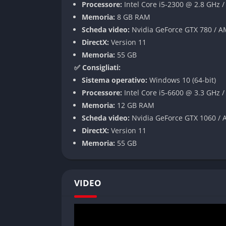
Processore:
Intel Core i5-2300 @ 2.8 GHz
Memoria:
8 GB RAM
✔️ Pregi
Scheda video:
Nvidia GeForce GTX 780 / 
DirectX:
Version 11
Narrazione coinvolgente con scelte che han
Memoria:
55 GB
Comparto grafico eccellente, soprattutto ne
✅ Consigliati:
Elevata rigiocabilità grazie ai numerosi bivi
Sistema operativo:
Windows 10 (64-bit)
Tematiche profonde che affrontano question
Processore:
Intel Core i5-6600 @ 3.3 GHz 
Doppiaggio in italiano di ottima qualità
Memoria:
12 GB RAM
Scheda video:
Nvidia GeForce GTX 1060 /
❌ Difetti
DirectX:
Version 11
Memoria:
55 GB
Porting PC tecnicamente imperfetto, con pr
Requisiti hardware piuttosto esigenti
Limitazione a 60 FPS anche su hardware p
VIDEO
Impostazioni grafiche poco impattanti sulla
Sistema di telecamera talvolta problemati
Gameplay basato quasi esclusivamente su q