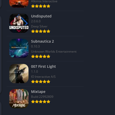
Alkimia Interactive
Undisputed
2.0.6.0
Deep Silver
Subnautica 2
0.10.3
Unknown Worlds Entertainment
007 First Light
1.1.0
IO Interactive A/S
Mixtape
Build 22992809