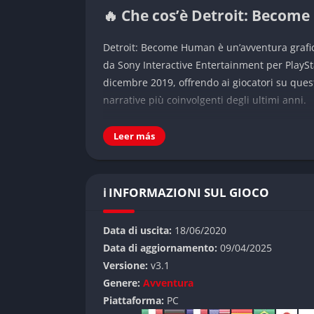
🔥 Che cos’è Detroit: Becom
Detroit: Become Human è un’avventura grafi
da Sony Interactive Entertainment per PlaySt
dicembre 2019, offrendo ai giocatori su ques
narrative più coinvolgenti degli ultimi anni.
Ambientato nella Detroit del 2038, il gioco ci
Leer más
parte integrante della società umana. Questi e
svolgono ogni tipo di lavoro: da badanti a de
protagonisti – Connor, Markus e Kara – che i
ℹ️ INFORMAZIONI SUL GIOCO
“devianti” e mettendo in discussione il loro r
👉 Caratteristiche di Detro
Data di uscita:
18/06/2020
Data di aggiornamento:
09/04/2025
Detroit: Become Human si distingue per la s
Versione:
v3.1
scelte del giocatore. Ogni decisione può alte
Genere:
Avventura
possibili varianti e decine di finali diversi.
Piattaforma:
PC
scelte effettuate e le strade alternative non 