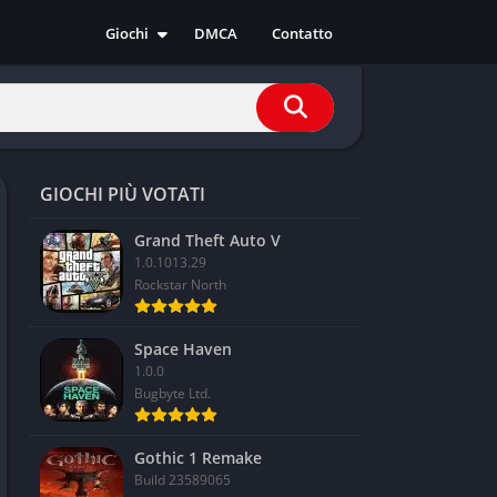
Giochi
DMCA
Contatto
Azione
Avventura
Casual
Corsa
GIOCHI PIÙ VOTATI
Indie
RPG
Grand Theft Auto V
1.0.1013.29
Simulazione
Rockstar North
Sport
Strategia
Space Haven
1.0.0
Bugbyte Ltd.
Gothic 1 Remake
Build 23589065