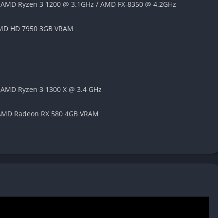
 / AMD Ryzen 3 1200 @ 3.1GHz / AMD FX-8350 @ 4.2GHz
AMD HD 7950 3GB VRAM
no conseguenze reali e significative
lla resa dei volti e delle espressioni
 narrativi
i etiche e sociali rilevanti
/ AMD Ryzen 3 1300 X @ 3.4 GHz
 AMD Radeon RX 580 4GB VRAM
oblemi di fluidità in alcune configurazioni
otente
 qualità visiva
co
uick time event, che potrebbe non piacere a tutti