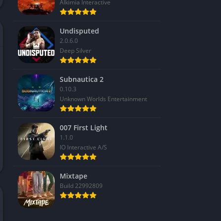
Alkimia Interactive
Undisputed
2.0.6.0
Deep Silver
Subnautica 2
0.10.3
Unknown Worlds Entertainment
007 First Light
1.1.0
IO Interactive A/S
Mixtape
Build 22992809