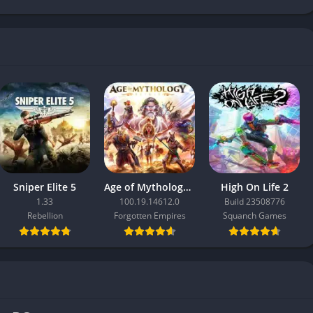
Sniper Elite 5
Age of Mythology: Retold
High On Life 2
1.33
100.19.14612.0
Build 23508776
Rebellion
Forgotten Empires
Squanch Games