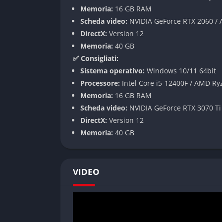
Esplorazione della nave spaziale
Memoria:
16 GB RAM
Eventi rapidi ad alta tensione
Scheda video:
NVIDIA GeForce RTX 2060 /
Personaggi controllabili differenti
DirectX:
Version 12
Memoria:
40 GB
Meccaniche di gioco
✅ Consigliati:
Sistema operativo:
Windows 10/11 64bit
Grafica moderna e atmosfera cupa
Processore:
Intel Core i5-12400F / AMD Ry
Memoria:
16 GB RAM
Il gioco utilizza illuminazione dinamica, effet
Scheda video:
NVIDIA GeForce RTX 3070 T
aumentare immersione e tensione psicologic
DirectX:
Version 12
sensazione di paura costante.
Memoria:
40 GB
Pro e Contro
✔️ Pro
VIDEO
Atmosfera horror molto efficace.
Scelte narrative davvero importanti.
Ambientazione spaziale dettagliata.