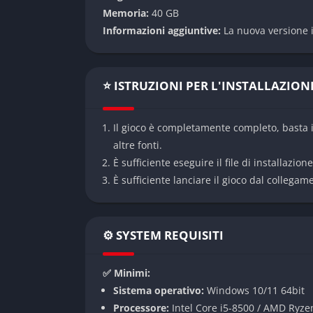
Memoria:
40 GB
Le decisioni modificano relazioni, eventi e p
Informazioni aggiuntive:
La nuova versione i
differenti durante la storia principale. Alc
iniziale.
⭐ ISTRUZIONI PER L'INSTALLAZION
Ambientazione spaziale opprimente
La nave spaziale è piena di corridoi stretti, 
Il gioco è completamente completo, basta i
continuamente il senso di isolamento. L’espl
altre fonti.
vulnerabilità.
È sufficiente eseguire il file di installazion
È sufficiente lanciare il gioco dal collegam
Modalità di gioco
Avventura narrativa cinematografica
⚙️ SYSTEM REQUISITI
Directive 8020 alterna esplorazione, dialoghi 
immediate diventano fondamentali per sopra
✅ Minimi:
Sistema operativo:
Windows 10/11 64bit
Scelte multiple e ramificate
Processore:
Intel Core i5-8500 / AMD Ryze