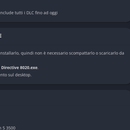
ossibilità di sopravvivenza dell’equipaggio, creando percorsi
nclude tutti i DLC fino ad oggi
une conseguenze arrivano persino molte ore dopo la scelta
E
luci instabili e rumori metallici inquietanti che aumentano
nstallarlo, quindi non è necessario scompattarlo o scaricarlo da
orazione riesce spesso a trasmettere una forte sensazione di
e
Directive 8020.exe
.
ento sul desktop.
interattivi e sequenze rapide dove riflessi e decisioni
vvivere.
n 5 3500