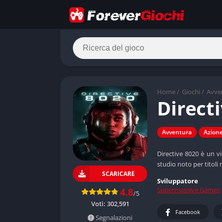
Home
/
Giochi
/
Avve
Direct
Avventura
Azion
Directive 8020 è un v
studio noto per titoli
SCARICARE
Sviluppatore
Supermassive Games
4.8
/5
Voti:
302,591
Facebook
Segnalazioni