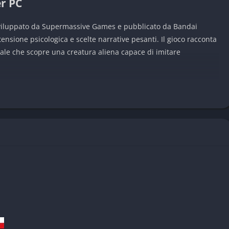
er PC
sviluppato da Supermassive Games e pubblicato da Bandai
sione psicologica e scelte narrative pesanti. Il gioco racconta
ale che scopre una creatura aliena capace di imitare
noia, perché nessuno sembra davvero affidabile e ogni
aggio importante. Il tono ricorda molti classici horror spaziali
ità narrativa personale.
di Directive 8020
nsione attraverso sospetti continui, dialoghi inquietanti e
mente chi sia umano. Questo rende anche le scene più tranquille
i