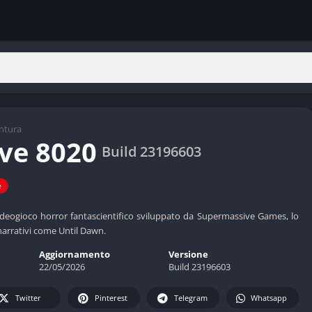
ntura
ive 8020
Build 23196603
e
ideogioco horror fantascientifico sviluppato da Supermassive Games, lo
 narrativi come Until Dawn.
Aggiornamento
Versione
22/05/2026
Build 23196603
Twitter
Pinterest
Telegram
Whatsapp