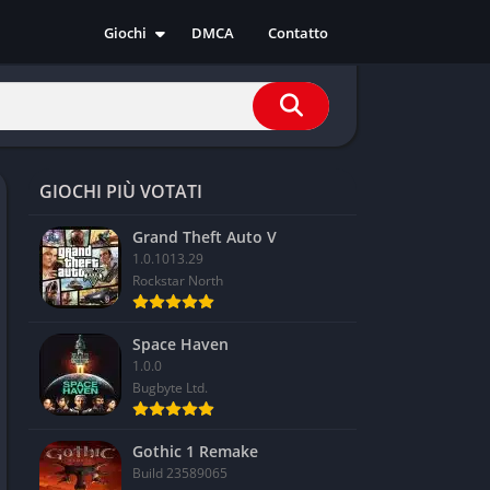
Giochi
DMCA
Contatto
Azione
Avventura
Casual
Corsa
GIOCHI PIÙ VOTATI
Indie
RPG
Grand Theft Auto V
1.0.1013.29
Simulazione
Rockstar North
Sport
Strategia
Space Haven
1.0.0
Bugbyte Ltd.
Gothic 1 Remake
Build 23589065