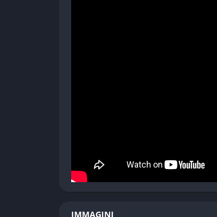
Ottima regia cinematografica.
❌ Contro
Gameplay poco adatto a chi cerca molta az
Alcune sezioni risultano abbastanza lente.
IMMAGINI