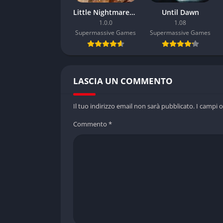
Little Nightmares III
Until Dawn
1.0.0
1.08
Supermassive Games
Supermassive Games
LASCIA UN COMMENTO
Il tuo indirizzo email non sarà pubblicato.
I campi 
Commento
*