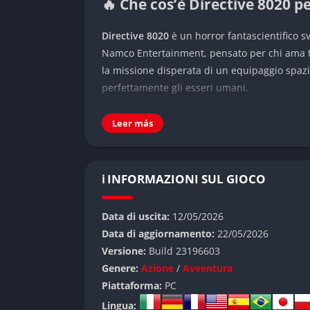
🔥 Che cos’è Directive 8020 p
Directive 8020
è un horror fantascientifico 
Namco Entertainment, pensato per chi ama ten
la missione disperata di un equipaggio spazi
perfettamente gli esseri umani.
L’atmosfera punta continuamente sulla para
Leer más
decisione può portare alla morte di un person
cinematografici, ma mantiene una forte ident
👉 Caratteristiche principali 
ℹ️ INFORMAZIONI SUL GIOCO
Horror psicologico e paranoia
Data di uscita:
12/05/2026
Data di aggiornamento:
22/05/2026
Directive 8020 costruisce gran parte della te
Versione:
Build 23196603
situazioni dove il giocatore non sa mai real
Genere:
Azione
/
Avventura
estremamente nervose e coinvolgenti.
Piattaforma:
PC
Scelte narrative con conseguenze real
Lingua: