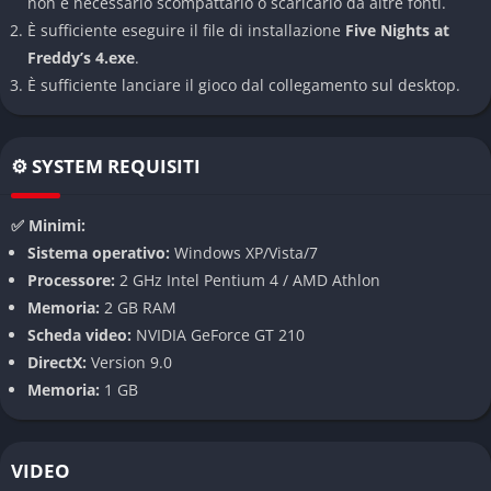
non è necessario scompattarlo o scaricarlo da altre fonti.
e un letto che diventano le uniche difese contro le creature
È sufficiente eseguire il file di installazione
Five Nights at
animatroniche. Questa scelta amplifica il senso di vulnerabilità
Freddy’s 4.exe
.
e trasforma un ambiente familiare in un teatro di paura
È sufficiente lanciare il gioco dal collegamento sul desktop.
costante.
Gameplay basato sull’ascolto
⚙️ SYSTEM REQUISITI
Five Nights at Freddy’s 4 abbandona le interfacce visive
complesse per concentrarsi sui suoni. Ogni respiro, scricchiolio
✅ Minimi:
o passo lontano diventa un segnale vitale per decidere quando
Sistema operativo:
Windows XP/Vista/7
chiudere una porta o accendere la torcia. L’uso delle cuffie è
Processore:
2 GHz Intel Pentium 4 / AMD Athlon
praticamente obbligatorio per sopravvivere, perché il minimo
Memoria:
2 GB RAM
errore di interpretazione può portare a un jumpscare
Scheda video:
NVIDIA GeForce GT 210
improvviso e brutale.
DirectX:
Version 9.0
Memoria:
1 GB
Nuovi animatronics da incubo
Gli animatronics classici come Freddy, Bonnie, Chica e Foxy
VIDEO
ritornano in forme mutate e mostruose, con design ispirati agli