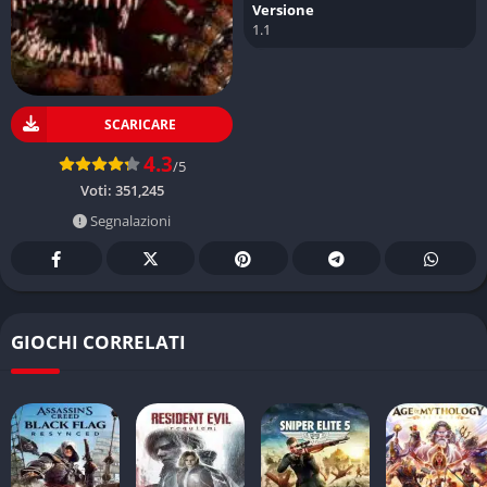
Versione
1.1
SCARICARE
4.3
/5
Voti:
351,245
Segnalazioni
GIOCHI CORRELATI