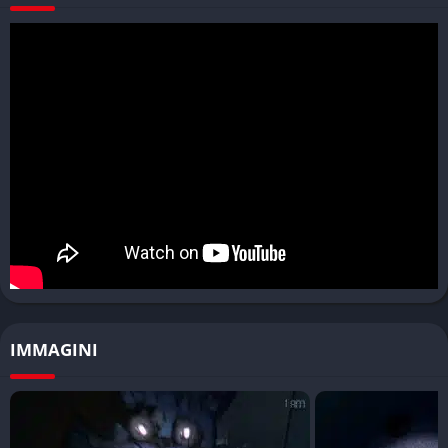
incubi infantili. Le loro versioni Nightmare sono più aggressive
e veloci, rendendo ogni notte più tesa e imprevedibile. Anche
la mascotte Fredbear, al centro del mistero narrativo, gioca un
ruolo cruciale nell’interpretazione simbolica del trauma del
protagonista.
Difficoltà crescente e notti personalizzabili
Il gioco mantiene la struttura tradizionale delle cinque notti,
con la possibilità di sbloccare sfide aggiuntive e modalità extra.
Ogni notte introduce comportamenti più complessi e pattern
sonori più ambigui, costringendo il giocatore a migliorare i
propri riflessi e la propria memoria acustica.
Modalità di gioco
IMMAGINI
Un gameplay di pura tensione
A differenza dei capitoli precedenti, Five Nights at Freddy’s 4