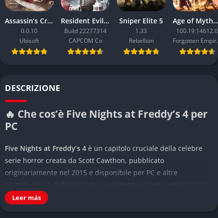
Assassin’s Creed Black Flag Resynced
Resident Evil Requiem
Sniper Elite 5
Age of Mythology: Ret
0.0.10
Build 22277314
1.33
100.19.14612.0
Ubisoft
CAPCOM Co
Rebellion
Forgo
DESCRIZIONE
🔥 Che cos’è Five Nights at Freddy’s 4 per
PC
Five Nights at Freddy’s 4
è un capitolo cruciale della celebre
serie horror creata da Scott Cawthon, pubblicato
originariamente nel 2015 e disponibile per PC e altre
piattaforme. A differenza dei precedenti episodi ambientati in
pizzerie o luoghi di lavoro, questo capitolo porta il terrore
Leer más
direttamente nella sfera più intima: la casa del protagonista. Il