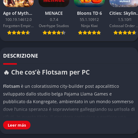
Age of Mythology: Retold
MENACE
Bloons TD 6
Cities: Sk
100.19.14612.0
0.7.4
55.1.10912
1.5.10f1
Forgotten Empires
Overhype Studios
Ninja Kiwi
Colossal Order
DESCRIZIONE
🔥 Che cos’è Flotsam per PC
Flotsam
è un coloratissimo city-builder post apocalittico
sviluppato dallo studio belga Pajama Llama Games e
pubblicato da Kongregate, ambientato in un mondo sommerso
dove l’unica speranza è sopravvivere galleggiando su un’isola di
rifiuti. In questo titolo, il giocatore costruisce e gestisce una
città flottante realizzata interamente con materiali riciclati,
Leer más
raccogliendo detriti e sopravvivendo a un ambiente ostile