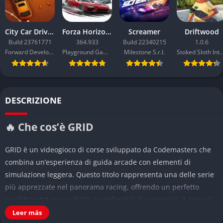
City Car Driving 2.0
Forza Horizon 6
Screamer
Driftwood
Build 23761771
364.933
Build 22340215
1.0.6
Forward Development
Playground Games
Milestone S.r.l.
Stoked Sloth Inter
DESCRIZIONE
🔥 Che cos’è GRID
GRID è un videogioco di corse sviluppato da Codemasters che
combina un’esperienza di guida arcade con elementi di
simulazione leggera. Questo titolo rappresenta una delle serie
più apprezzate nel panorama racing, offrendo un perfetto
equilibrio tra accessibilità e profondità di gameplay. Il gioco si
distingue per la sua capacità di catturare l’adrenalina delle
Leer más