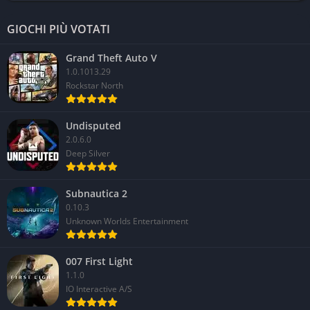
GIOCHI PIÙ VOTATI
Grand Theft Auto V
1.0.1013.29
Rockstar North
Undisputed
2.0.6.0
Deep Silver
Subnautica 2
0.10.3
Unknown Worlds Entertainment
007 First Light
1.1.0
IO Interactive A/S