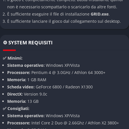
notturna, creando un’atmosfera coinvolgente e realistica. Il
non è necessario scompattarlo o scaricarlo da altre fonti.
gioco è altamente scalabile e può girare efficacemente anche
È sufficiente eseguire il file di installazione
GRID.exe
.
su configurazioni hardware non di ultimissima generazione,
È sufficiente lanciare il gioco dal collegamento sul desktop.
garantendo frame rate fluidi anche in situazioni concitate.
Parco Auto
⚙️ SYSTEM REQUISITI
GRID vanta una collezione di circa 60 veicoli che spaziano dalle
compatte del Gruppo N come Volkswagen Golf e Audi A3, alle
✅ Minimi:
potenti muscle car americane, fino a vere e proprie leggende
Sistema operativo:
Windows XP/Vista
del motorsport come la Ferrari 512BB Le Mans e la Porsche
Processore:
Pentium 4 @ 3.0GHz / Athlon 64 3000+
935/78 “Moby Dick”. Non mancano monoposto di Formula, tra
Memoria:
1 GB RAM
cui spicca la Renault R26 con cui Fernando Alonso vinse il
Scheda video:
GeForce 6800 / Radeon X1300
mondiale di F1 nel 2006.
DirectX:
Version 9.0c
Memoria:
13 GB
Tracciati
✅ Consigliati:
Il gioco offre una combinazione di circuiti reali e tracciati
Sistema operativo:
Windows XP/Vista
cittadini ricreati in metropoli iconiche come L’Avana, Barcellona
Processore:
Intel Core 2 Duo @ 2.66Ghz / Athlon X2 3800+