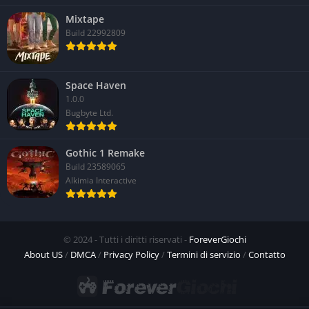
Mixtape
Build 22992809
Space Haven
1.0.0
Bugbyte Ltd.
Gothic 1 Remake
Build 23589065
Alkimia Interactive
© 2024 - Tutti i diritti riservati -
ForeverGiochi
About US
/
DMCA
/
Privacy Policy
/
Termini di servizio
/
Contatto