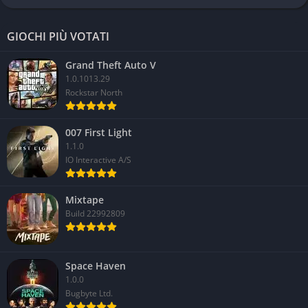
GIOCHI PIÙ VOTATI
Grand Theft Auto V
1.0.1013.29
Rockstar North
007 First Light
1.1.0
IO Interactive A/S
Mixtape
Build 22992809
Space Haven
1.0.0
Bugbyte Ltd.