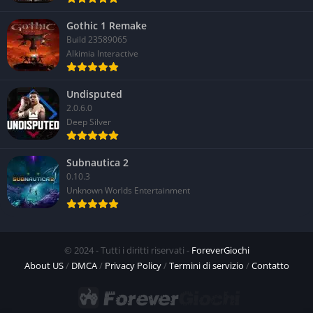
Gothic 1 Remake
Build 23589065
Alkimia Interactive
Undisputed
2.0.6.0
Deep Silver
Subnautica 2
0.10.3
Unknown Worlds Entertainment
© 2024 - Tutti i diritti riservati -
ForeverGiochi
About US
/
DMCA
/
Privacy Policy
/
Termini di servizio
/
Contatto