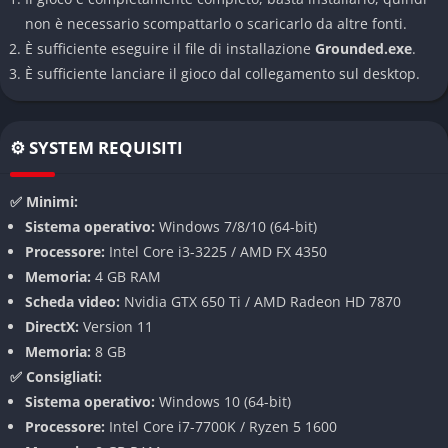
non è necessario scompattarlo o scaricarlo da altre fonti.
Sistema di Crafting Stratificato
È sufficiente eseguire il file di installazione
Grounded.exe
.
Il crafting è un elemento fondamentale di Grounded, con
È sufficiente lanciare il gioco dal collegamento sul desktop.
dinamiche semplici ma che offrono numerose possibilità di
costruzione. Le nuove ricette si sbloccano analizzando i
⚙️ SYSTEM REQUISITI
materiali raccolti presso appositi macchinari all’interno dei
laboratori scientifici. Ogni ingrediente analizzato sblocca varie
ricette e incrementa il livello “cerebrale” del personaggio,
✅ Minimi:
aprendo nuove possibilità costruttive.
Sistema operativo:
Windows 7/8/10 (64-bit)
Processore:
Intel Core i3-3225 / AMD FX 4350
Costruzione di Basi Elaborate
Memoria:
4 GB RAM
Scheda video:
Nvidia GTX 650 Ti / AMD Radeon HD 7870
Il sistema di costruzione delle basi è particolarmente curato,
DirectX:
Version 11
rappresentando quasi un gioco nel gioco per gli appassionati
Memoria:
8 GB
di queste meccaniche. Utilizzando materiali come legnetti, erba
✅ Consigliati:
fresca e secca, foglie di trifoglio e ghiande, potrai creare
Sistema operativo:
Windows 10 (64-bit)
strutture originali su più piani. La peculiarità
Processore:
Intel Core i7-7700K / Ryzen 5 1600
dell’ambientazione permette anche di utilizzare ragnatele e