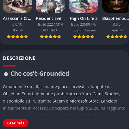
Assassin’s Creed Black Flag Resynced
Resident Evil Requiem
High On Life 2
Blasphemou
0.0.10
Build 22277314
Build 23508776
3.0.0
Ubisoft
CAPCOM Co
Squanch Games
Team17
DESCRIZIONE
🔥 Che cos’è Grounded
Grounded è un affascinante gioco survival sviluppato da
Obsidian Entertainment e pubblicato da Xbox Game Studios,
disponibile su PC tramite Steam e Microsoft Store. Lanciato
inizialmente in Accesso Anticipato nel luglio 2020, ha raggiunto
la sua versione completa il 27 settembre 2022. Il gioco ti
catapulta in un’avventura unica dove interpreti uno di quattro
Leer más