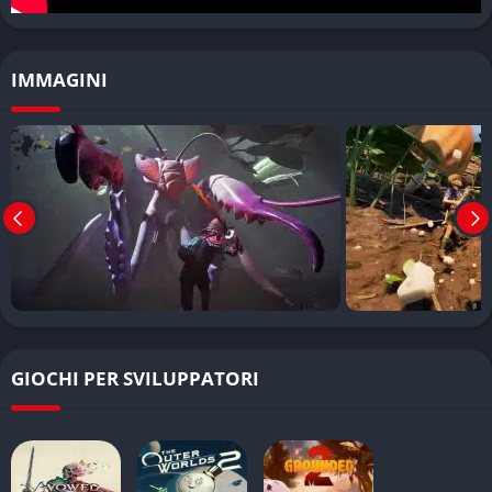
fluida. Il gioco offre anche sistemi di personalizzazione come le
Mutazioni e i Denti da latte che attivano bonus e vantaggi
specifici per il personaggio.
IMMAGINI
Pro e Contro
✔️ Pro
Storia semplice ma efficace che si integra bene con il
gameplay
Sistema survival stratificato con numerose possibilità di
crafting
Esperienza cooperativa molto divertente e coinvolgente
Ambientazione originale che trasforma un giardino comune
GIOCHI PER SVILUPPATORI
in un mondo pieno di avventure
Comparto di costruzione delle basi ben realizzato e creativo
❌ Contro