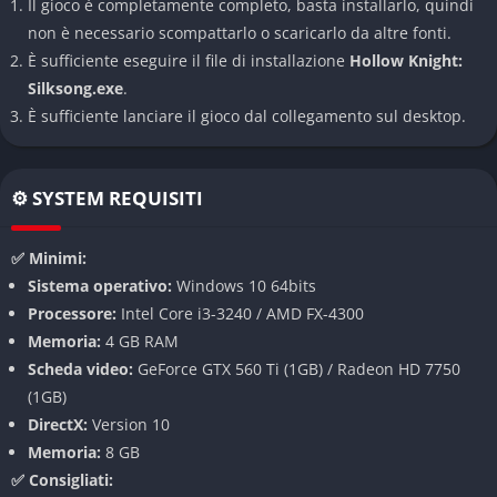
Il gioco è completamente completo, basta installarlo, quindi
👉 Caratteristiche principali di Hollow
non è necessario scompattarlo o scaricarlo da altre fonti.
Knight: Silksong
È sufficiente eseguire il file di installazione
Hollow Knight:
Nuove abilità acrobatiche e strumenti unici
Silksong.exe
.
È sufficiente lanciare il gioco dal collegamento sul desktop.
Hornet non combatte come il Cavaliere del primo gioco, ma
utilizza agilità, salti acrobatici e una serie di strumenti che le
permettono di affrontare gli scontri in maniera più rapida e
⚙️ SYSTEM REQUISITI
spettacolare. Le sue movenze rendono il gameplay più veloce,
richiedendo però anche riflessi pronti e un controllo maggiore
✅ Minimi:
della verticalità delle arene.
Sistema operativo:
Windows 10 64bits
Processore:
Intel Core i3-3240 / AMD FX-4300
Un mondo completamente nuovo da esplorare
Memoria:
4 GB RAM
Scheda video:
GeForce GTX 560 Ti (1GB) / Radeon HD 7750
Pharloom è una terra luminosa e ingannevole, piena di zone
(1GB)
inedite che spaziano da città dorate fino a lande oscure e
DirectX:
Version 10
sotterranee. Ogni ambiente è disegnato a mano con dettagli
Memoria:
8 GB
maniacali e ospita nemici unici, NPC enigmatici e segreti che
✅ Consigliati:
ricompensano l’esplorazione.