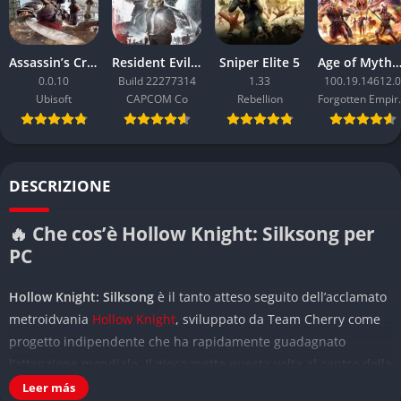
Assassin’s Creed Black Flag Resynced
Resident Evil Requiem
Sniper Elite 5
Age of Mythology: Ret
0.0.10
Build 22277314
1.33
100.19.14612.0
Ubisoft
CAPCOM Co
Rebellion
Forgo
DESCRIZIONE
🔥 Che cos’è Hollow Knight: Silksong per
PC
Hollow Knight: Silksong
è il tanto atteso seguito dell’acclamato
metroidvania
Hollow Knight
, sviluppato da Team Cherry come
progetto indipendente che ha rapidamente guadagnato
l’attenzione mondiale. Il gioco mette questa volta al centro della
scena Hornet, la misteriosa principessa-protettrice di
Leer más