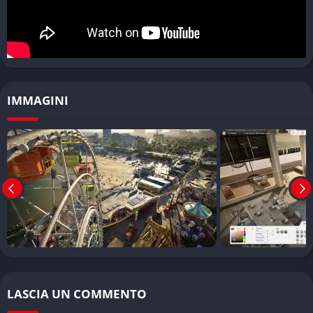
In inZOI, puoi controllare i tuoi Zoi direttamente con i tasti
WASD o utilizzando il metodo point-and-click. I personaggi
hanno otto bisogni fondamentali: fame, igiene, bagno,
divertimento, socialità, energia, sonno e “riconoscimento”.
Le attività quotidiane sono varie e includono lavorare in ufficio
IMMAGINI
o in un negozio, frequentare caffè internet, cantare, suonare
strumenti musicali, dipingere, leggere, annaffiare fiori, giocare
ai videogiochi, allenarsi e molto altro.
Una caratteristica unica è la possibilità di partecipare
attivamente al lavoro del tuo Zoi. Devi guidare il tuo
personaggio durante la giornata lavorativa attraverso un
sistema di compiti: una volta arrivato in ufficio, appare un
elenco di attività da completare entro un tempo stabilito.
Il gioco include anche auto guidabili, un sistema di
messaggistica in-game e persino una stampante 3D virtuale
LASCIA UN COMMENTO
che produce copie di oggetti che scansioni dal mondo reale.