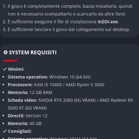
Il gioco è completamente completo, basta installarlo, quindi
Personalizzazione senza limiti
non è necessario scompattarlo o scaricarlo da altre fonti.
È sufficiente eseguire il file di installazione
inZOI.exe
.
Il creatore di personaggi di inZOI è semplicemente
È sufficiente lanciare il gioco dal collegamento sul desktop.
straordinario. Puoi personalizzare ogni capo d’abbigliamento
con texture, motivi e design propri, utilizzando tavolozze di
colori illimitate. Con oltre 250 opzioni di personalizzazione dei
⚙️ SYSTEM REQUISITI
personaggi e una vasta libreria di elementi costruttivi, puoi
creare Zoi e case dei tuoi sogni con un livello di dettaglio
✅ Minimi:
impressionante.
Sistema operativo:
Windows 10 (64-bit)
Processore:
Intel i5 10400 / AMD Ryzen 5 3000
Grafica mozzafiato
Memoria:
12 GB RAM
Uno degli aspetti più sorprendenti di inZOI è la sua grafica
Scheda video:
NVIDIA RTX 2060 (6G VRAM) / AMD Radeon RX
fotorealistica. I personaggi e gli ambienti sono incredibilmente
5600 XT (6G VRAM)
dettagliati, offrendo un’esperienza visiva che supera di gran
DirectX:
Version 12
lunga quella di altri simulatori di vita. Tuttavia, per apprezzare
Memoria:
40 GB
appieno questa bellezza, è necessario un PC da gaming
✅ Consigliati:
abbastanza potente.
Sistema operativo:
Windows 10/11 (64-bit)