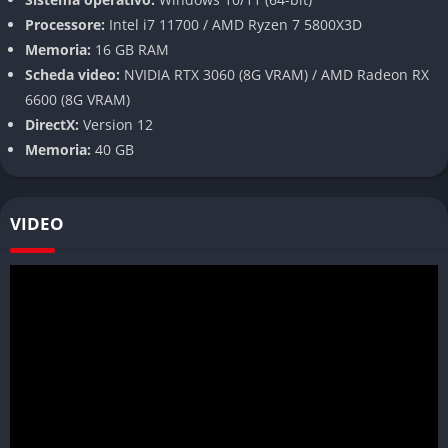
Processore:
Intel i7 11700 / AMD Ryzen 7 5800X3D
Sistema Karma
Memoria:
16 GB RAM
Scheda video:
NVIDIA RTX 3060 (8G VRAM) / AMD Radeon RX
Il gioco include un interessante sistema Karma che premia o
6600 (8G VRAM)
punisce i cittadini in base alle loro azioni. Quando interagisci
DirectX:
Version 12
con altri Zoi o oggetti, ti vengono occasionalmente presentate
Memoria:
40 GB
scelte accompagnate da un simbolo yin e yang, indicando che
quell’azione influenzerà il punteggio karmico del tuo
personaggio.
VIDEO
Città diverse
Al lancio, inZOI offre tre città distinte: Dowon (ispirata alla
Corea), Bliss Bay (ispirata agli USA) e Cahaya (ispirata
all’Indonesia). Ogni città ha il suo stile unico e offre diverse
esperienze di gioco.
Modalità di gioco