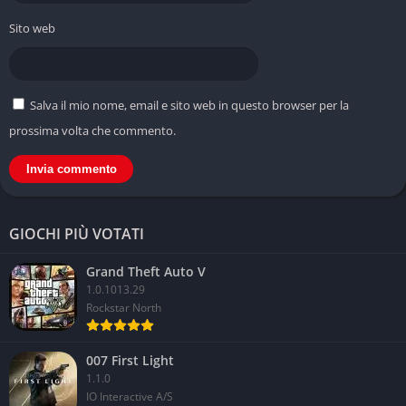
Interazioni tra Zoi occasionalmente problematiche
Sito web
Economia di gioco sbilanciata (troppi soldi all’inizio)
Mancanza di multitasking per i personaggi
Salva il mio nome, email e sito web in questo browser per la
prossima volta che commento.
GIOCHI PIÙ VOTATI
Grand Theft Auto V
1.0.1013.29
Rockstar North
007 First Light
1.1.0
IO Interactive A/S