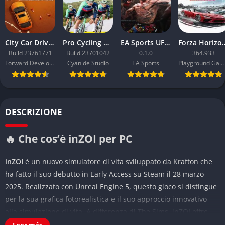
City Car Driving 2.0
Pro Cycling Manager 26
EA Sports UFC 6
Forza Ho
Build 23761771
Build 23701042
0.1.0
364.933
Forward Development
Cyanide Studio
EA Sports
Playground Games
DESCRIZIONE
🔥 Che cos’è inZOI per PC
inZOI
è un nuovo simulatore di vita sviluppato da Krafton che
ha fatto il suo debutto in Early Access su Steam il 28 marzo
2025. Realizzato con Unreal Engine 5, questo gioco si distingue
per la sua grafica fotorealistica e il suo approccio innovativo
alla simulazione di vita. A differenza di The Sims, inZOI offre
un’esperienza più realistica dove controlli i tuoi personaggi
Leer más