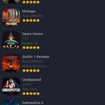
Mixtape
Build 22992809
Space Haven
1.0.0
Bugbyte Ltd.
Gothic 1 Remake
Build 23589065
Alkimia Interactive
Undisputed
2.0.6.0
Deep Silver
Subnautica 2