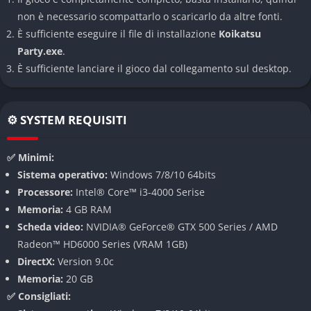
talmente dettagliato che permette anche la creazione di
non è necessario scompattarlo o scaricarlo da altre fonti.
personaggi ispirati a anime famosi o, perché no, versioni
È sufficiente eseguire il file di installazione
Koikatsu
digitali di amici e conoscenti.
Party.exe
.
Visual Novel con Elementi Sandbox
È sufficiente lanciare il gioco dal collegamento sul desktop.
La modalità storia segue lo stile delle visual novel: dialoghi a
scelta multipla, interazioni ramificate e tante opzioni per
⚙️ SYSTEM REQUISITI
sviluppare una relazione con i diversi NPC. Tuttavia, a
differenza delle visual novel tradizionali, qui puoi muoverti
✅ Minimi:
liberamente in ambienti 3D della scuola, esplorare e scoprire
Sistema operativo:
Windows 7/8/10 64bits
nuove interazioni ogni giorno.
Processore:
Intel® Core™ i3-4000 Serise
Memoria:
4 GB RAM
Community e Modding
Scheda video:
NVIDIA® GeForce® GTX 500 Series / AMD
Koikatsu Party supporta una vasta community di modder che
Radeon™ HD6000 Series (VRAM 1GB)
crea continuamente nuovi contenuti: abiti, acconciature, scene,
DirectX:
Version 9.0c
animazioni e plugin che espandono ulteriormente le possibilità
Memoria:
20 GB
del gioco. Esistono siti e forum dedicati allo sharing delle
✅ Consigliati: