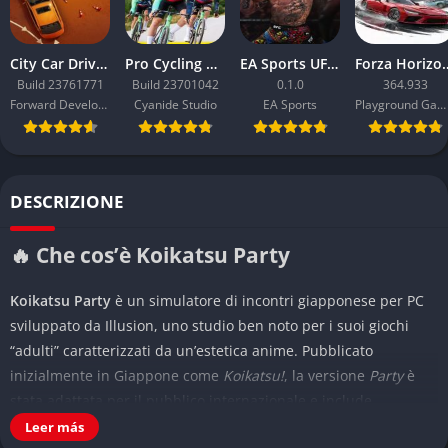
City Car Driving 2.0
Pro Cycling Manager 26
EA Sports UFC 6
Forza Ho
Build 23761771
Build 23701042
0.1.0
364.933
Forward Development
Cyanide Studio
EA Sports
Playground Games
DESCRIZIONE
🔥 Che cos’è Koikatsu Party
Koikatsu Party
è un simulatore di incontri giapponese per PC
sviluppato da Illusion, uno studio ben noto per i suoi giochi
“adulti” caratterizzati da un’estetica anime. Pubblicato
inizialmente in Giappone come
Koikatsu!
, la versione
Party
è
stata adattata per il pubblico internazionale e include
localizzazione inglese e varie opzioni di personalizzazione
Leer más