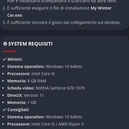
non è necessario scompattarlo o scaricarlo da altre fonti.
My Winter Car introduce un sistema di sopravvivenza profondo
È sufficiente eseguire il file di installazione
My Winter
che richiede di monitorare costantemente temperatura, fame,
Car.exe
.
sete e fatica. Il clima dinamico e le tormente di neve possono
È sufficiente lanciare il gioco dal collegamento sul desktop.
cambiare drasticamente la visibilità e la viabilità delle strade,
costringendo il giocatore a pianificare ogni spostamento con
attenzione. Anche mantenere acceso il riscaldamento o
⚙️ SYSTEM REQUISITI
procurarsi cibo diventa un’impresa strategica.
Costruzione e manutenzione del veicolo
✅ Minimi:
Sistema operativo:
Windows 10 64bits
Come nel titolo originale, il cuore dell’esperienza rimane
Processore:
Intel Core i5
l’assemblaggio meticoloso della propria auto. Ogni vite, cavo e
Memoria:
8 GB RAM
bullone deve essere posizionato correttamente, e anche il
Scheda video:
NVIDIA GeForce GTX 1070
minimo errore può compromettere le prestazioni. Tuttavia, il
DirectX:
Version 11
freddo influisce direttamente sui motori, sulle batterie e
Memoria:
1 GB
sull’olio, aggiungendo nuove sfide ingegneristiche che
✅ Consigliati:
richiedono attenzione e conoscenza.
Sistema operativo:
Windows 10 64bits
Processore:
Intel Core i5 / AMD Ryzen 5
Gestione della casa e della vita quotidiana