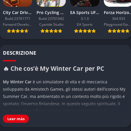
City Car Driving 2.0
Pro Cycling Manager 26
EA Sports UFC 6
Forza Ho
Build 23761771
Build 23701042
0.1.0
364.933
Forward Development
Cyanide Studio
EA Sports
Playground Games
DESCRIZIONE
🔥 Che cos’è My Winter Car per PC
My Winter Car
è un simulatore di vita e di meccanica
sviluppato da Amistech Games, gli stessi autori dell’iconico My
Summer Car, ma ambientato in un contesto molto più rigido e
spietato: l’inverno finlandese. In questo seguito spirituale, il
giocatore deve affrontare non solo la costruzione e la
manutenzione di un’auto, ma anche la dura sopravvivenza tra
Leer más
gelo, neve e risorse limitate. È un titolo sandbox in prima