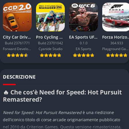
City Car Driving 2.0
Pro Cycling Manager 26
EA Sports UFC 6
Forza Ho
Build 23761771
Build 23701042
0.1.0
364.933
Forward Development
Cyanide Studio
EA Sports
Playground Games
DESCRIZIONE
🔥 Che cos’è Need for Speed: Hot Pursuit
Remastered?
Need for Speed: Hot Pursuit Remastered
è una riedizione
dell’iconico titolo di corse arcade originariamente pubblicato
nel 2010 da Criterion Games. Questa versione rimasterizzata,