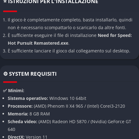
⭐ ISTRUZIONI PER L'INSTALLAZIONE
illuminazione dinamica, riflessi realistici e miglioramenti
generali alle prestazioni. Il mondo di gioco appare più vivido e
Il gioco è completamente completo, basta installarlo, quindi
spettacolare che mai. Le auto brillano sotto la luce del sole,
non è necessario scompattarlo o scaricarlo da altre fonti.
mentre la pioggia battente o la notte calano su paesaggi
È sufficiente eseguire il file di installazione
Need for Speed:
mozzafiato. Ogni elemento contribuisce a ricreare l’atmosfera
Hot Pursuit Remastered.exe
.
tipica degli inseguimenti hollywoodiani.
È sufficiente lanciare il gioco dal collegamento sul desktop.
Auto di lusso e supercar iconiche
Il gioco include una vasta gamma di auto da corsa delle migliori
⚙️ SYSTEM REQUISITI
case automobilistiche del mondo: Lamborghini, Porsche,
Bugatti, McLaren, Aston Martin e molte altre. Ogni veicolo ha
✅ Minimi:
caratteristiche uniche in termini di velocità, maneggevolezza e
Sistema operativo:
Windows 10 64bit
accelerazione. I modelli sono dettagliatissimi e riprodotti
Processore:
(AMD) Phenom II X4 965 / (Intel) Corei3-2120
fedelmente, sia a livello estetico che prestazionale. Inoltre,
Memoria:
8 GB RAM
grazie alla progressione, potrai sbloccare e guidare auto
Scheda video:
(AMD) Radeon HD 5870 / (Nvidia) GeForce GT
sempre più potenti.
640
DirectX:
Version 11
Modalità carriera doppia e narrativa coinvolgente