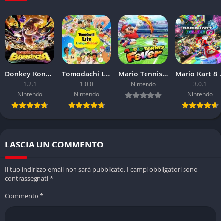
rapide. L’interfaccia semplice aiuta a mantenere l’esperienza
scorrevole e accessibile.
Pro e Contro
✔️ Pro
Donkey Kong Bananza
Tomodachi Life Living the Dream
Mario Tennis Fever
Mario 
1.2.1
1.0.0
Nintendo
3.0.1
Gameplay innovativo per la serie
Nintendo
Nintendo
Nintendo
Esplorazione libera e coinvolgente
Sistema di cattura fluido
Pokédex più profondo
LASCIA UN COMMENTO
❌ Contro
Il tuo indirizzo email non sarà pubblicato.
I campi obbligatori sono
Grafica datata
contrassegnati
*
Missioni ripetitive
Commento
*