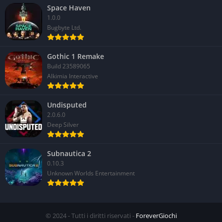
Space Haven
1.0.0
Bugbyte Ltd.
Gothic 1 Remake
Build 23589065
Alkimia Interactive
Undisputed
2.0.6.0
Deep Silver
Subnautica 2
0.10.3
Unknown Worlds Entertainment
© 2024 - Tutti i diritti riservati -
ForeverGiochi