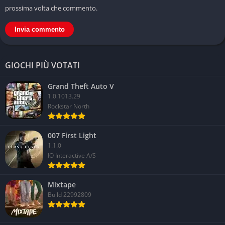
prossima volta che commento.
GIOCHI PIÙ VOTATI
Grand Theft Auto V
1.0.1013.29
Rockstar North
007 First Light
1.1.0
IO Interactive A/S
Mixtape
Build 22992809