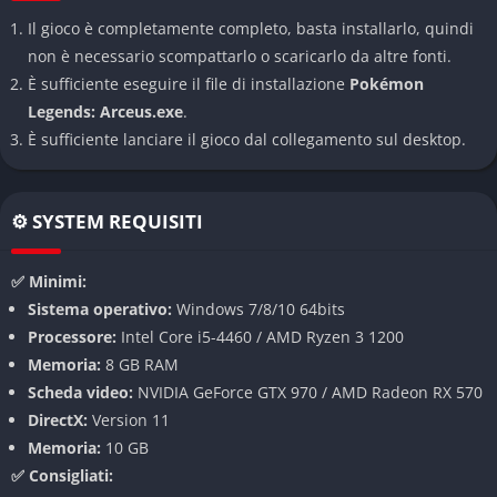
Il gioco è completamente completo, basta installarlo, quindi
Il sistema di cattura permette di lanciare Poké Ball
non è necessario scompattarlo o scaricarlo da altre fonti.
direttamente nel mondo, eliminando molte interruzioni e
È sufficiente eseguire il file di installazione
Pokémon
rendendo l’esperienza più fluida e immersiva. Questo
Legends: Arceus.exe
.
approccio premia furtività e tempismo, aggiungendo varietà
È sufficiente lanciare il gioco dal collegamento sul desktop.
alle interazioni con i Pokémon.
Esplorazione aperta
⚙️ SYSTEM REQUISITI
Le aree di gioco sono ampie e semi-open world, piene di
segreti, risorse e creature diverse. Ogni zona offre varietà
✅ Minimi:
ambientale e incentiva la curiosità del giocatore.
Sistema operativo:
Windows 7/8/10 64bits
Processore:
Intel Core i5-4460 / AMD Ryzen 3 1200
Pokédex approfondito
Memoria:
8 GB RAM
Scheda video:
NVIDIA GeForce GTX 970 / AMD Radeon RX 570
Il completamento del Pokédex richiede azioni specifiche e
DirectX:
Version 11
osservazione, non solo cattura. Questo sistema aggiunge
Memoria:
10 GB
profondità e rende la progressione più interessante.
✅ Consigliati: