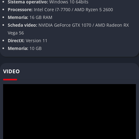
Combattimento aggiornato
Sistema operativo:
Windows 10 64bits
Processore:
Intel Core i7-7700 / AMD Ryzen 5 2600
Il combattimento introduce stili che influenzano velocità e
Memoria:
16 GB RAM
potenza delle mosse. Questa modifica rende gli scontri più
Scheda video:
NVIDIA GeForce GTX 1070 / AMD Radeon RX
strategici, pur restando accessibili.
Vega 56
DirectX:
Version 11
Modalità di gioco
Memoria:
10 GB
Esplorazione e missioni
VIDEO
Il gameplay ruota attorno all’esplorazione e alle missioni, che
includono storia principale e incarichi secondari.
Missioni narrative principali
Richieste secondarie
Esplorazione libera
Progressione e crafting
La progressione è legata alla raccolta materiali e alla creazione