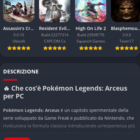
Assassin’s Creed Black Flag Resynced
Resident Evil Requiem
High On Life 2
Blasphemou
0.0.10
Build 22277314
Build 23508776
3.0.0
Ubisoft
CAPCOM Co
Squanch Games
Team17
DESCRIZIONE
🔥 Che cos’è Pokémon Legends: Arceus
per PC
Pokémon Legends: Arceus
è un capitolo sperimentale della
serie sviluppato da Game Freak e pubblicato da Nintendo, che
rivoluziona la formula classica introducendo un’esperienza più
aperta, dinamica e orientata all’esplorazione, ambientata nella