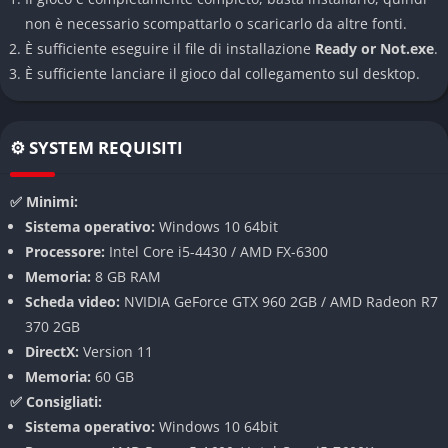
assegnare ruoli ai membri della squadra.
non è necessario scompattarlo o scaricarlo da altre fonti.
IA avanzata:
Gli alleati sono gestiti da un’intelligenza
È sufficiente eseguire il file di installazione
Ready or Not.exe
.
artificiale che risponde in modo realistico agli ordini e alle
È sufficiente lanciare il gioco dal collegamento sul desktop.
situazioni, mentre nemici e civili reagiscono in modo
imprevedibile, aumentando la tensione e la varietà delle
⚙️ SYSTEM REQUISITI
partite.
Sistema di punteggio:
Le azioni vengono valutate in base a
✅ Minimi:
precisione, arresti, salvataggi e raccolta di prove,
Sistema operativo:
Windows 10 64bit
penalizzando l’uso eccessivo della forza o la perdita di civili.
Processore:
Intel Core i5-4430 / AMD FX-6300
Personalizzazione:
Le armi sono modificabili, anche se la
Memoria:
8 GB RAM
personalizzazione è meno profonda rispetto ad altri titoli del
Scheda video:
NVIDIA GeForce GTX 960 2GB / AMD Radeon R7
genere.
370 2GB
Grafica e audio:
Sfrutta Unreal Engine 4 per offrire
DirectX:
Version 11
ambientazioni dettagliate e un comparto audio coinvolgente,
Memoria:
60 GB
con effetti sonori che aumentano l’immersione e la tensione.
✅ Consigliati:
Sistema operativo:
Windows 10 64bit
Modalità di gioco