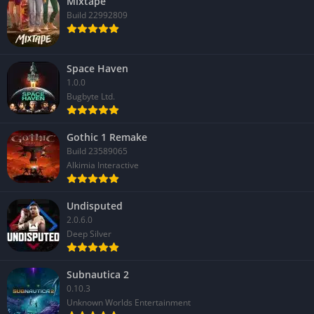
Mixtape
Build 22992809
Space Haven
1.0.0
Bugbyte Ltd.
Gothic 1 Remake
Build 23589065
Alkimia Interactive
Undisputed
2.0.6.0
Deep Silver
Subnautica 2
0.10.3
Unknown Worlds Entertainment