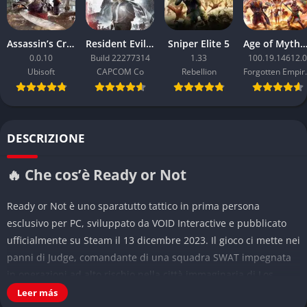
Assassin’s Creed Black Flag Resynced
Resident Evil Requiem
Sniper Elite 5
Age of Mythology: Ret
0.0.10
Build 22277314
1.33
100.19.14612.0
Ubisoft
CAPCOM Co
Rebellion
Forgo
DESCRIZIONE
🔥 Che cos’è Ready or Not
Ready or Not è uno sparatutto tattico in prima persona
esclusivo per PC, sviluppato da VOID Interactive e pubblicato
ufficialmente su Steam il 13 dicembre 2023. Il gioco ci mette nei
panni di Judge, comandante di una squadra SWAT impegnata
in operazioni ad alto rischio nella città immaginaria di Los
Suenos, dove criminalità e povertà dilagano. Considerato
Leer más