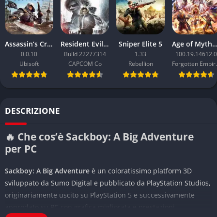
Assassin’s Creed Black Flag Resynced
Resident Evil Requiem
Sniper Elite 5
Age of Mythology: Ret
0.0.10
Build 22277314
1.33
100.19.14612.0
Ubisoft
CAPCOM Co
Rebellion
Forgo
DESCRIZIONE
🔥 Che cos’è Sackboy: A Big Adventure
per PC
Sackboy: A Big Adventure
è un coloratissimo platform 3D
sviluppato da Sumo Digital e pubblicato da PlayStation Studios,
originariamente uscito su PlayStation 5 e successivamente
approdato su PC con grafica migliorata e prestazioni