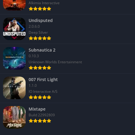
gameplay.
Alkimia Interactive
Versione PC tecnicamente eccellente, con grafica migliorata e
prestazioni fluide.
Undisputed
2.0.6.0
❌ Contro
Deep Silver
Storia e personaggi secondari piuttosto semplici e poco
Subnautica 2
sviluppati.
0.10.3
Alcuni livelli richiedono ripetizioni per ottenere tutte le
Unknown Worlds Entertainment
collezionabili.
Difficoltà non sempre bilanciata tra giocatore singolo e
007 First Light
1.1.0
cooperativo.
IO Interactive A/S
Mixtape
Build 22992809