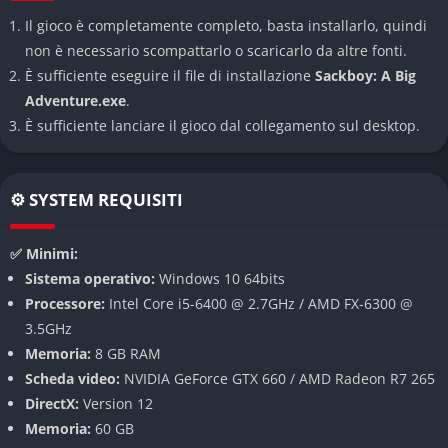
livelli ingegnoso, che combina platforming classico, puzzle
Il gioco è completamente completo, basta installarlo, quindi
ambientali e momenti musicali in cui l’ambiente reagisce al
non è necessario scompattarlo o scaricarlo da altre fonti.
ritmo della colonna sonora. Ogni area è realizzata con materiali
È sufficiente eseguire il file di installazione
Sackboy: A Big
diversi stoffa, cartone, metallo, gomma che ricordano un
Adventure.exe
.
enorme diorama artigianale. Il senso di varietà è costante, e
È sufficiente lanciare il gioco dal collegamento sul desktop.
ogni livello introduce una nuova idea meccanica o visiva.
Cooperativa locale e online
⚙️ SYSTEM REQUISITI
Una delle esperienze più memorabili del gioco è la possibilità
di giocare in compagnia, sia in locale che online. Il gioco
✅ Minimi:
supporta fino a quattro giocatori e incoraggia la collaborazione
Sistema operativo:
Windows 10 64bits
per risolvere enigmi o raggiungere aree segrete. Alcuni livelli
Processore:
Intel Core i5-6400 @ 2.7GHz / AMD FX-6300 @
sono stati pensati esclusivamente per il gioco di squadra, e
3.5GHz
questo rende la modalità cooperativa non solo divertente ma
Memoria:
8 GB RAM
anche essenziale per completare il 100% del gioco.
Scheda video:
NVIDIA GeForce GTX 660 / AMD Radeon R7 265
DirectX:
Version 12
Prestazioni e grafica migliorate su PC
Memoria:
60 GB