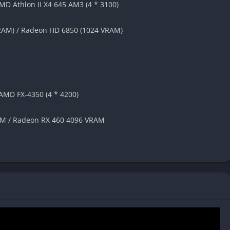
AMD Athlon II X4 645 AM3 (4 * 3100)
 raccolta di risorse come legno e metallo, combattendo robot
oi esplorare magazzini pericolosi, trovare commercianti e
RAM) / Radeon HD 6850 (1024 VRAM)
/ AMD FX-4350 (4 * 4200)
a usare
M / Radeon RX 460 4096 VRAM
re veicoli e strutture
na gradualmente le meccaniche
ti aggiuntivi creati dalla comunità
 cooperativa online