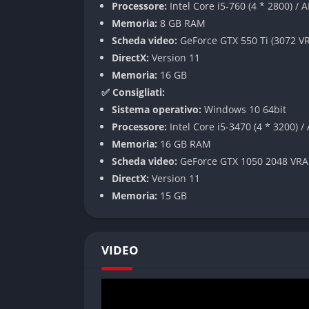
Processore:
Intel Core i5-760 (4 * 2800) / 
La progressione nel gioco ruota attorno alla
Memoria:
8 GB RAM
nemici e migliorando le tue attrezzature. Pu
Scheda video:
GeForce GTX 550 Ti (3072 V
scoprire nuove aree della mappa.
DirectX:
Version 11
Memoria:
16 GB
Pregi e Difetti
✅ Consigliati:
Sistema operativo:
Windows 10 64bit
✅ Pregi
Processore:
Intel Core i5-3470 (4 * 3200) 
Memoria:
16 GB RAM
Sistema di costruzione intuitivo e facile d
Scheda video:
GeForce GTX 1050 2048 VRA
Libertà creativa quasi illimitata per costrui
DirectX:
Version 11
Modalità sfida ben strutturata che inseg
Memoria:
15 GB
Supporto per mod con migliaia di componen
Divertente sia in solitaria che in modalità
VIDEO
Stile artistico colorato e accattivante
❌ Difetti