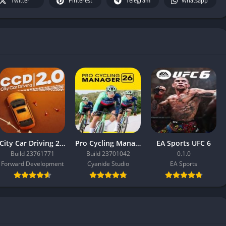
Twitter
Pinterest
Telegram
Whatsapp
City Car Driving 2.0
Pro Cycling Manager 26
EA Sports UFC 6
Build 23761771
Build 23701042
0.1.0
Forward Development
Cyanide Studio
EA Sports