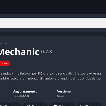
ntura
Mechanic
0.7.3
azione
sandbox multiplayer per PC che combina creatività e sopravvivenza.
uniche, esplora un mondo dinamico e difenditi dai robot. Ideale per
Aggiornamento
Versione
13/03/2025
0.7.3