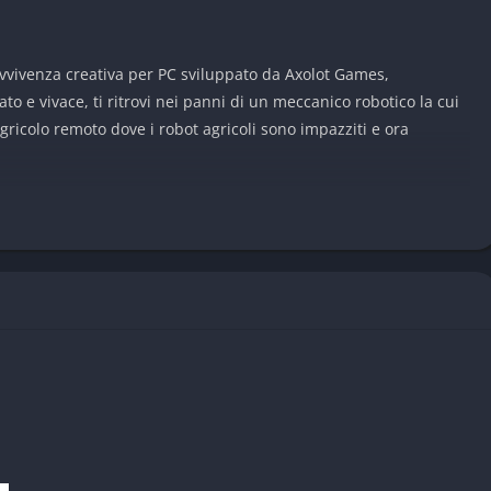
vivenza creativa per PC sviluppato da Axolot Games,
o e vivace, ti ritrovi nei panni di un meccanico robotico la cui
gricolo remoto dove i robot agricoli sono impazziti e ora
roceduralmente, pieno di strutture abbandonate, risorse da
o obiettivo è sopravvivere utilizzando la tua creatività e abilità
hine che ti aiuteranno a esplorare e difenderti.
Mechanic
 gioco, ognuna con un’esperienza unica:
aperto generato dinamicamente, raccogli risorse, costruisci
 agricoli impazziti. Dovrai gestire fame, idratazione e salute