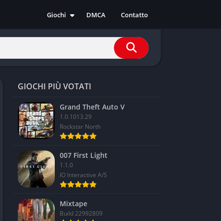
Giochi
DMCA
Contatto
Azione
Avventura
Casual
Corsa
GIOCHI PIÙ VOTATI
Indie
RPG
Grand Theft Auto V
1.0.1013.29
Simulazione
Rockstar North
Sport
Strategia
007 First Light
1.1.0
IO Interactive A/S
Mixtape
Build 22992809