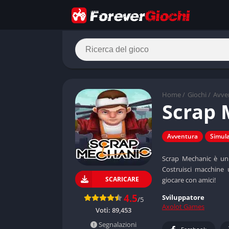
Home
/
Giochi
/
Avve
Scrap 
Avventura
Simul
Scrap Mechanic è un 
Costruisci macchine 
SCARICARE
giocare con amici!
4.5
Sviluppatore
/5
Axolot Games
Voti:
89,453
Segnalazioni