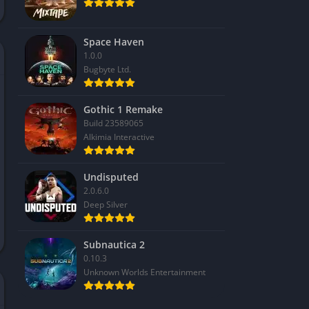
Space Haven
1.0.0
Bugbyte Ltd.
Gothic 1 Remake
Build 23589065
Alkimia Interactive
Undisputed
2.0.6.0
Deep Silver
Subnautica 2
0.10.3
Unknown Worlds Entertainment