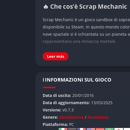
🔥 Che cos’è Scrap Mechanic
Scrap Mechanic è un gioco sandbox di soprav
disponibile su Steam. In questo mondo colorat
nave spaziale si è schiantata su un pianeta a
rappresentano una minaccia mortale.
Ambientazione
Leer más
Ti ritrovi bloccato su un pianeta generato p
raccogliere e robot ostili da combattere. Il tu
ℹ️ INFORMAZIONI SUL GIOCO
meccaniche per costruire veicoli, basi e macc
👉 Caratteristiche di Scrap 
Data di uscita:
20/01/2016
Data di aggiornamento:
13/03/2025
Scrap Mechanic offre tre diverse modalità di
Versione:
v0.7.3
Genere:
Simulazione
/
Avventura
Modalità Sopravvivenza
: Esplora un mondo 
Piattaforma:
PC
basi per proteggerti e combatti contro i robot