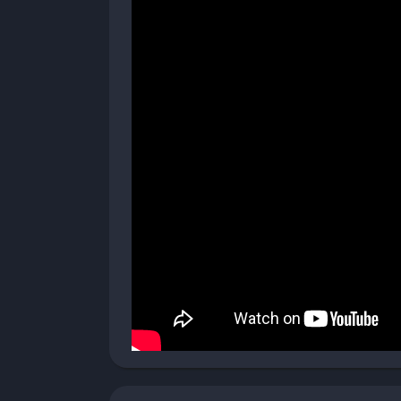
La modalità sopravvivenza può sembrare 
La creazione di veicoli può risultare inizi
Il mondo di gioco può apparire ripetitivo e
Problemi di ottimizzazione con cali di fram
Mancanza di obiettivi a lungo termine dopo 
Audio a volte problematico che richiede mod
Il vero punto di forza di Scrap Mechanic è la 
praticamente qualsiasi cosa, dai semplici vei
complesse. Con il supporto per le mod e gli 
migliorare nel tempo.