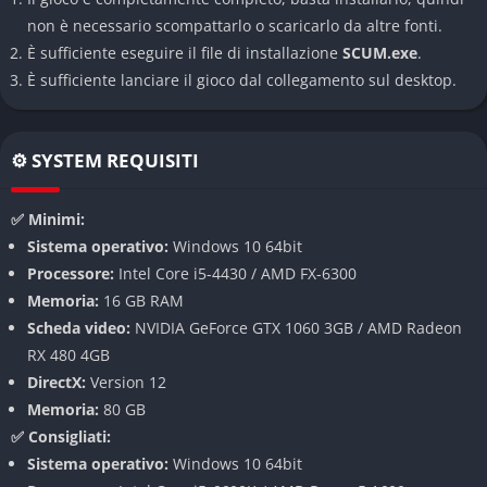
abbandonati e complessi militari. Ogni area presenta
non è necessario scompattarlo o scaricarlo da altre fonti.
condizioni climatiche variabili, giorno e notte dinamici e una
È sufficiente eseguire il file di installazione
SCUM.exe
.
natura che influisce sulle strategie di sopravvivenza. Le
È sufficiente lanciare il gioco dal collegamento sul desktop.
ambientazioni non sono solo estetica, ma elemento tattico da
sfruttare o temere.
Metabolismo ultra-dettagliato e gestione corporea
⚙️ SYSTEM REQUISITI
Il sistema metabolico è il vero cuore di
SCUM
: l’organismo
✅ Minimi:
umano viene simulato in ogni aspetto, monitorando
Sistema operativo:
Windows 10 64bit
l’assunzione calorica, l’assorbimento di vitamine e minerali,
Processore:
Intel Core i5-4430 / AMD FX-6300
l’idratazione, il battito cardiaco, il livello di zuccheri, il tasso di
Memoria:
16 GB RAM
ossigenazione e persino il metabolismo basale. Anche
Scheda video:
NVIDIA GeForce GTX 1060 3GB / AMD Radeon
l’apparato digestivo viene replicato nei dettagli, influenzando il
RX 480 4GB
benessere generale in funzione del tipo e qualità di cibo
DirectX:
Version 12
ingerito.
Memoria:
80 GB
✅ Consigliati:
Crafting approfondito e realismo estremo
Sistema operativo:
Windows 10 64bit