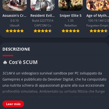
Assassin’s Creed Black Flag Resynced
Resident Evil Requiem
Sniper Elite 5
Age of Mythology: Ret
0.0.10
Build 22277314
1.33
100.19.14612.0
Ubisoft
CAPCOM Co
Rebellion
Forgo
DESCRIZIONE
🔥 Cos’è SCUM
SCUM
è un videogioco survival sandbox per PC sviluppato da
Gamepires e pubblicato da Devolver Digital, che ha conquistato
una nutrita schiera di appassionati grazie alla sua eccezionale
profondità simulativa. Ambientato su un’isola fittizia che funge
da gigantesco campo di prigionia per un reality show distopico,
SCUM
catapulta i giocatori in un contesto brutale dove la
Leer más