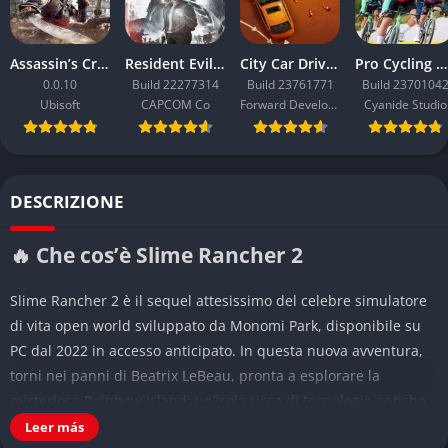
Assassin’s Creed Black Flag Resynced
Resident Evil Requiem
City Car Driving 2.0
Pro Cycling Manager 26
0.0.10
Build 22277314
Build 23761771
Build 2370104
Ubisoft
CAPCOM Co
Forward Development
Cyanide Studio
DESCRIZIONE
🔥 Che cos’è Slime Rancher 2
Slime Rancher 2 è il sequel attesissimo del celebre simulatore
di vita open world sviluppato da Monomi Park, disponibile su
PC dal 2022 in accesso anticipato. In questa nuova avventura,
torni nei panni di Beatrix LeBeau, pronta a esplorare la
misteriosa Rainbow Island: un’isola ricca di tecnologie antiche,
risorse sconosciute e, soprattutto, una miriade di nuovi slime
Leer más