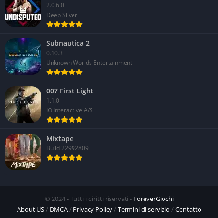
2.0.6.0
Deep Silver
Subnautica 2
0.10.3
Unknown Worlds Entertainment
007 First Light
1.1.0
IO Interactive A/S
Mixtape
Build 22992809
© 2024 - Tutti i diritti riservati -
ForeverGiochi
About US
/
DMCA
/
Privacy Policy
/
Termini di servizio
/
Contatto