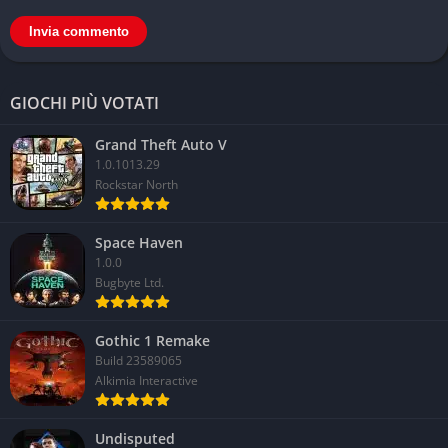
GIOCHI PIÙ VOTATI
Grand Theft Auto V
1.0.1013.29
Rockstar North
Space Haven
1.0.0
Bugbyte Ltd.
Gothic 1 Remake
Build 23589065
Alkimia Interactive
Undisputed