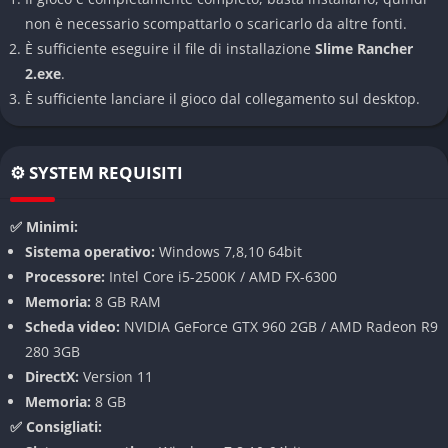
inedite e strategie di allevamento sempre più complesse.
non è necessario scompattarlo o scaricarlo da altre fonti.
È sufficiente eseguire il file di installazione
Slime Rancher
Gestione e Personalizzazione del Conservatorio
2.exe
.
È sufficiente lanciare il gioco dal collegamento sul desktop.
Il cuore del gioco è la gestione del conservatorio, una struttura
moderna e completamente personalizzabile dove puoi
costruire recinti, coltivare piante, installare gadget e potenziare
⚙️ SYSTEM REQUISITI
il tuo VacPack. La raccolta e la vendita dei plort permettono di
espandere il ranch e sbloccare nuove tecnologie.
✅ Minimi:
Grafica e Atmosfera
Sistema operativo:
Windows 7,8,10 64bit
Processore:
Intel Core i5-2500K / AMD FX-6300
Slime Rancher 2 si distingue per una grafica colorata, effetti di
Memoria:
8 GB RAM
luce spettacolari e un’atmosfera rilassante, ideale sia per
Scheda video:
NVIDIA GeForce GTX 960 2GB / AMD Radeon R9
sessioni di gioco brevi che per lunghe esplorazioni. Il meteo
280 3GB
dinamico aggiunge varietà e imprevedibilità all’ambiente.
DirectX:
Version 11
Memoria:
8 GB
Modalità di gioco
✅ Consigliati: