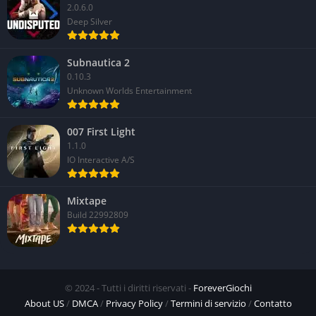
2.0.6.0
Deep Silver
Subnautica 2
0.10.3
Unknown Worlds Entertainment
007 First Light
1.1.0
IO Interactive A/S
Mixtape
Build 22992809
© 2024 - Tutti i diritti riservati -
ForeverGiochi
About US
/
DMCA
/
Privacy Policy
/
Termini di servizio
/
Contatto