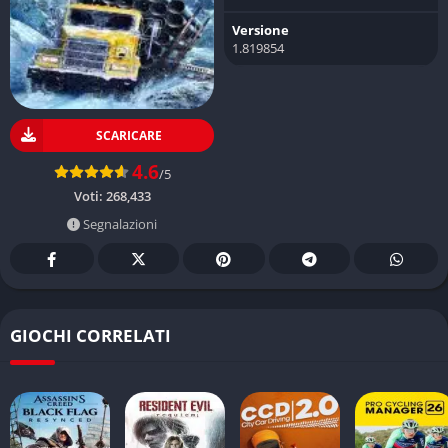
Versione
1.819854
SCARICARE
4.6
/5
Voti:
268,433
Segnalazioni
GIOCHI CORRELATI