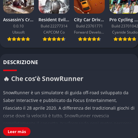
Assassin’s Creed Black Flag Resynced
Resident Evil Requiem
City Car Driving 2.0
Pro Cycling Manager 26
0.0.10
Build 22277314
Build 23761771
Build 2370104
Ubisoft
CAPCOM Co
Forward Development
Cyanide Studio
DESCRIZIONE
🔥 Che cos’è SnowRunner
SnowRunner è un simulatore di guida off-road sviluppato da
Saber Interactive e pubblicato da Focus Entertainment,
rilasciato il 28 aprile 2020. A differenza dei tradizionali giochi di
corse dove la velocità è tutto, SnowRunner rovescia
completamente il concetto, trasformando ogni metro percorso
in una vittoria personale. Questo titolo ti mette al volante di
Leer más