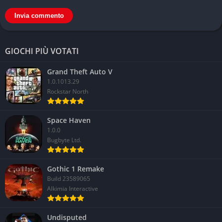
GIOCHI PIÙ VOTATI
Grand Theft Auto V
1.0.1013.29
Rockstar North
Space Haven
1.0.0
Bugbyte Ltd.
Gothic 1 Remake
Build 23589065
Alkimia Interactive
Undisputed