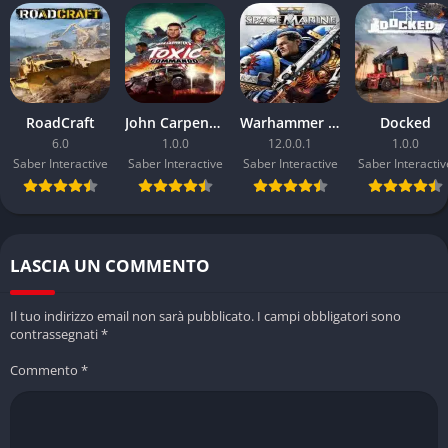
❌ Contro
Può risultare estremamente impegnativo e a tratti frustrante
Alcuni problemi con la telecamera in certi scenari
RoadCraft
John Carpenter’s Toxic Commando
Warhammer 40.000: Space Marine 2
Docked
Interfaccia utente migliorata ma ancora non ottimale
6.0
1.0.0
12.0.0.1
1.0.0
Saber Interactive
Saber Interactive
Saber Interactive
Saber Interactiv
I fari dei veicoli illuminano l’ambiente ma non si illuminano
essi stessi
Richiede molta pazienza e dedizione per essere apprezzato
pienamente
LASCIA UN COMMENTO
Il tuo indirizzo email non sarà pubblicato.
I campi obbligatori sono
contrassegnati
*
Commento
*