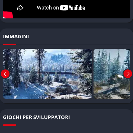
teletrasportarti ai comandi di qualsiasi veicolo lasciato sulla
mappa, permettendoti di gestire efficacemente la tua flotta e di
organizzare soccorsi quando un mezzo si ribalta o rimane
impantanato.
IMMAGINI
Il gioco supporta anche una modalità cooperativa online che
consente fino a quattro giocatori di affrontare insieme le sfide
più difficili.
Pro e Contro
✔️ Pro
Fisica dei veicoli e del terreno al top della categoria
Mappe bellissime e incredibilmente dettagliate
Sistema di progressione ben strutturato e gratificante
GIOCHI PER SVILUPPATORI
Esperienza di gioco unica nel suo genere
Comandi delle gru migliorati rispetto ai predecessori