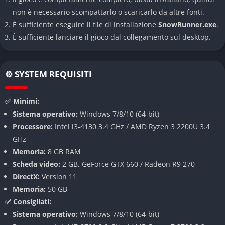
modo realistico: la neve profonda rallenta il tuo avanzamento,
non è necessario scompattarlo o scaricarlo da altre fonti.
il fango risucchia le tue ruote, e il ghiaccio rende instabile ogni
È sufficiente eseguire il file di installazione
SnowRunner.exe
.
manovra. Questa fisica superlativa crea un’esperienza di guida
È sufficiente lanciare il gioco dal collegamento sul desktop.
unica e incredibilmente soddisfacente.
Progressione RPG
⚙️ SYSTEM REQUISITI
SnowRunner offre un sistema di progressione simile a quello di
un gioco di ruolo. Completando missioni e sfide, guadagnerai
✅ Minimi:
denaro ed esperienza che ti permetteranno di salire di livello,
Sistema operativo:
Windows 7/8/10 (64-bit)
sbloccando nuovi veicoli e potenziamenti. Questa crescita
Processore:
Intel i3-4130 3.4 GHz / AMD Ryzen 3 2200U 3.4
esponenziale ti darà grandi soddisfazioni quando riuscirai a
GHz
trasformare un camion inizialmente impacciato in un
Memoria:
8 GB RAM
compagno insostituibile nei territori più ostili.
Scheda video:
2 GB, GeForce GTX 660 / Radeon R9 270
DirectX:
Version 11
Mappe Vaste e Dettagliate
Memoria:
50 GB
Il gioco ti porta attraverso tre diverse regioni: Michigan, Alaska
✅ Consigliati:
e la russa Taymir. Ogni area presenta sfide uniche e paesaggi
Sistema operativo:
Windows 7/8/10 (64-bit)