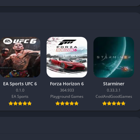
EA Sports UFC 6
Forza Horizon 6
Starminer
0.1.0
364.933
0.33.3.1
EA Sports
Playground Games
CoolAndGoodGames