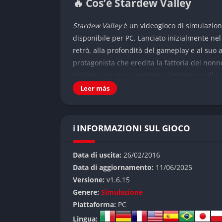
🔥 Cos’è Stardew Valley
Stardew Valley
è un videogioco di simulazion
disponibile per PC. Lanciato inizialmente ne
retrò, alla profondità del gameplay e al suo a
protagonista che eredita la fattoria del nonno
iniziare una nuova esistenza immersa nella 
Leer más
L’obiettivo è sviluppare e gestire la propria fa
miniere, pescare, cucinare, e persino innam
successo diversi generi: simulazione agricola,
ℹ️ INFORMAZIONI SUL GIOCO
sorprendente e una progressione che si adatta
👉 Caratteristiche principali
Data di uscita:
26/02/2016
Data di aggiornamento:
11/06/2025
Stile grafico pixel art e colonna sonor
Versione:
v1.6.15
Genere:
Simulazione
Una delle prime cose che colpisce è l’estetica 
Piattaforma:
PC
personaggi, è curato con amore e attenzione.
Lingua: