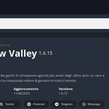
lazione
w Valley
1.6.15
dei giochi di simulazione agricola più amati degli ultimi anni, un vero e
a conquistato milioni di giocatori in tutto il mondo.
Aggiornamento
Versione
11/06/2025
1.6.15
Twitter
Pinterest
Telegram
Whatsapp