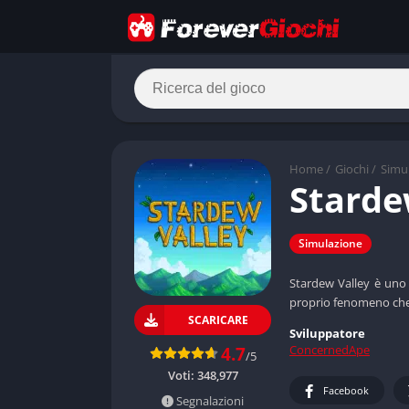
Home
/
Giochi
/
Simu
Starde
Simulazione
Stardew Valley è uno 
proprio fenomeno che h
SCARICARE
Sviluppatore
ConcernedApe
4.7
/5
Voti:
348,977
Facebook
Segnalazioni