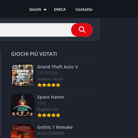
Giochi
DMCA
Contatto
Azione
Avventura
Casual
Corsa
GIOCHI PIÙ VOTATI
Indie
RPG
Grand Theft Auto V
1.0.1013.29
Simulazione
Rockstar North
Sport
Strategia
Space Haven
1.0.0
Bugbyte Ltd.
Gothic 1 Remake
Build 23589065