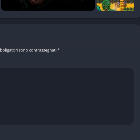
cui si segue il proprio ritmo e si costruisce una vita
iano, si celebrano feste tematiche (come la Fiera dell’Uva o il
i cittadini. È anche possibile ristrutturare edifici, acquistare
i come il matrimonio o il completamento del Centro
obbligatori sono contrassegnati
*
va fino a 4 giocatori. Gli amici possono unirsi per coltivare
venti nel villaggio. La cooperazione consente una divisione dei
 sviluppo. Le dinamiche sociali e le strategie condivise rendono
roduce mod di ogni tipo: nuove funzionalità, personaggi
 grafiche e meccaniche inedite. Lo sviluppatore continua a
ontenuti, miglioramenti della qualità della vita, bilanciamenti e
ardew Valley
un gioco vivo e in continua evoluzione.