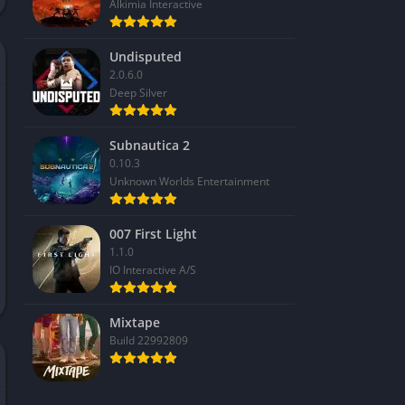
Alkimia Interactive
Undisputed
2.0.6.0
Deep Silver
Subnautica 2
0.10.3
Unknown Worlds Entertainment
007 First Light
1.1.0
IO Interactive A/S
Mixtape
Build 22992809