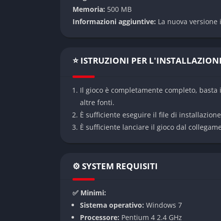
colori e atmosfere differenti. La colonna so
Memoria:
500 MB
delle stagioni e delle ore del giorno, regala
Informazioni aggiuntive:
La nuova versione i
Libertà totale di gioco
In
Stardew Valley
non ci sono timer o pressio
⭐ ISTRUZIONI PER L'INSTALLAZION
del giocatore. Puoi decidere se passare ore a 
semplicemente passeggiare per il villaggio. 
Il gioco è completamente completo, basta i
sviluppo della propria fattoria.
altre fonti.
Ampia personalizzazione
È sufficiente eseguire il file di installazion
È sufficiente lanciare il gioco dal collegam
Dalla creazione del personaggio alla disposiz
diversi stili di fattorie tra cui scegliere, o
decorazioni, percorsi, recinzioni e moduli abi
⚙️ SYSTEM REQUISITI
piacimento, rendendo ogni fattoria diversa da
Relazioni sociali e comunità
✅ Minimi:
Sistema operativo:
Windows 7
Interagire con gli abitanti del villaggio è un
Processore:
Pentium 4 2.4 GHz