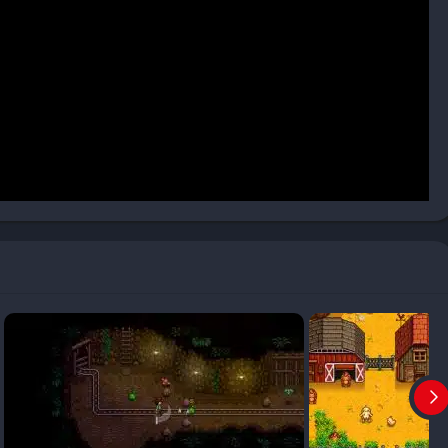
 nuovi piani delle miniere con sfide più impegnative.
egiche. Ogni stagione e zona del gioco offre pesci differenti.
ifiche condizioni climatiche o orari. Il foraggiamento, invece,
 e materiali naturali, fondamentali per il completamento dei
i, è possibile cucinare piatti con effetti temporanei benefici come
fortuna. L’artigianato permette di creare oggetti come conserve,
tivi. I giocatori più esperti possono automatizzare la produzione
ario in modo efficiente.