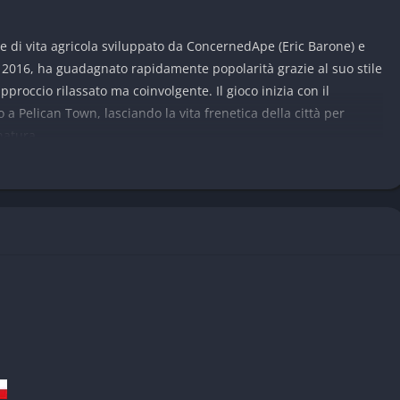
e di vita agricola sviluppato da ConcernedApe (Eric Barone) e
l 2016, ha guadagnato rapidamente popolarità grazie al suo stile
pproccio rilassato ma coinvolgente. Il gioco inizia con il
 a Pelican Town, lasciando la vita frenetica della città per
natura.
ttoria, interagire con gli abitanti del villaggio, esplorare
orarsi e formare una famiglia.
Stardew Valley
combina con
 RPG e social sim, offrendo ai giocatori una libertà
 al proprio stile di gioco.
 di Stardew Valley
a rilassante
nostalgica in pixel art. Ogni dettaglio, dalle coltivazioni ai
 Le animazioni sono fluide e ogni stagione è rappresentata con