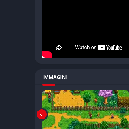
personalizzabili. Col progredire si sbloccano
Pesca e foraggiamento
Pescare è una delle attività più amate e strat
Alcuni sono molto rari e appaiono solo in spec
permette di raccogliere funghi, bacche, fiori
bundle del Centro Comunitario.
Cucina, artigianato e produzione
Utilizzando gli ingredienti coltivati e raccolt
IMMAGINI
l’aumento dell’energia, della salute o della 
vino, birra, formaggi, miele e oggetti decora
con macchine dedicate e organizzare l’invent
Modalità di gioco
Modalità singleplayer