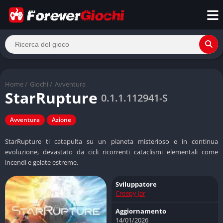
Home
/
Giochi
/
Avventura
StarRupture
0.1.1.112941-S
Avventura
Azione
StarRupture ti catapulta su un pianeta misterioso e in continua
evoluzione, devastato da cicli ricorrenti cataclismi elementali come
incendi e gelate estreme.
Sviluppatore
Creepy Jar
Aggiornamento
14/01/2026