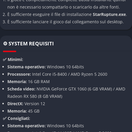
Mondo aperto in continua mutazione
non è necessario scompattarlo o scaricarlo da altre fonti.
È sufficiente eseguire il file di installazione
StarRupture.exe
.
StarRupture propone un ambiente di gioco dinamico in cui il
È sufficiente lanciare il gioco dal collegamento sul desktop.
terreno, il clima e le forze cosmiche mutano costantemente,
costringendo il giocatore ad adattarsi di continuo. Ogni area
del pianeta possiede peculiarità uniche: tempeste
⚙️ SYSTEM REQUISITI
elettromagnetiche che disattivano le torrette, zone radioattive
che alterano la percezione, o regioni coperte da nebbie
✅ Minimi:
tossiche che limitano la visibilità. Questa varietà crea
Sistema operativo:
Windows 10 64bits
un’esperienza sempre diversa, in cui pianificare il percorso e le
Processore:
Intel Core i5-8400 / AMD Ryzen 5 2600
difese diventa parte integrante della sopravvivenza.
Memoria:
16 GB RAM
Sistema di combattimento tattico e fluido
Scheda video:
NVIDIA GeForce GTX 1060 (6 GB VRAM) / AMD
Radeon RX 580 (8 GB VRAM)
Il cuore di StarRupture risiede nel suo sistema di
DirectX:
Version 12
combattimento, che mescola elementi sparatutto in terza
Memoria:
45 GB
persona e strategia in tempo reale. Il giocatore può utilizzare
✅ Consigliati:
un vasto arsenale di armi, dal classico fucile a impulsi fino a
Sistema operativo:
Windows 10 64bits
cannoni gravitazionali, ma anche piazzare torrette, scudi