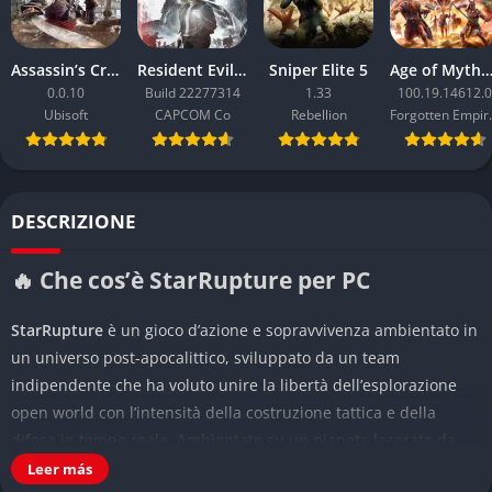
Assassin’s Creed Black Flag Resynced
Resident Evil Requiem
Sniper Elite 5
Age of Mythology: Ret
0.0.10
Build 22277314
1.33
100.19.14612.0
Ubisoft
CAPCOM Co
Rebellion
Forgo
DESCRIZIONE
🔥 Che cos’è StarRupture per PC
StarRupture
è un gioco d’azione e sopravvivenza ambientato in
un universo post-apocalittico, sviluppato da un team
indipendente che ha voluto unire la libertà dell’esplorazione
open world con l’intensità della costruzione tattica e della
difesa in tempo reale. Ambientato su un pianeta lacerato da
catastrofi cosmiche e mutazioni atmosferiche, il titolo mette il
Leer más