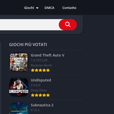
Giochi
DMCA
Contatto
Azione
Avventura
Casual
Corsa
GIOCHI PIÙ VOTATI
Indie
RPG
Grand Theft Auto V
1.0.1013.29
Simulazione
Rockstar North
Sport
Strategia
Undisputed
2.0.6.0
Deep Silver
Subnautica 2
0.10.3