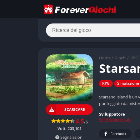
Home
/
Giochi
/
RPG
Starsa
RPG
Simulazione
Starsand Island è un 
punteggiato da misteri
SCARICARE
Sviluppatore
Seed Sparkle Lab
4.5
/5
Voti:
203,101
Facebook
Segnalazioni