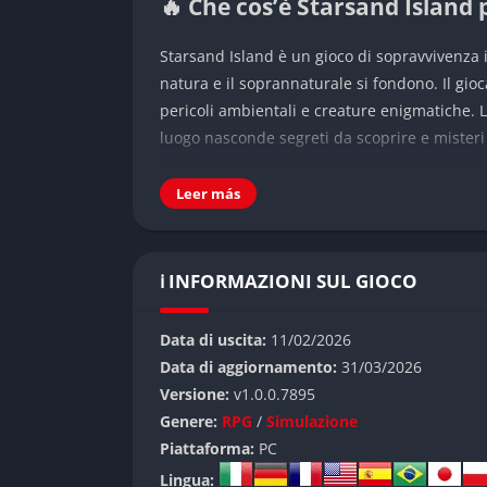
🔥 Che cos’è Starsand Island 
Starsand Island è un gioco di sopravvivenza 
natura e il soprannaturale si fondono. Il gioc
pericoli ambientali e creature enigmatiche. L
luogo nasconde segreti da scoprire e misteri 
👉 Caratteristiche principali
Leer más
Mondo aperto dinamico
ℹ️ INFORMAZIONI SUL GIOCO
L’isola cambia con il tempo, il clima e le azio
influenzano non solo l’esplorazione, ma anch
Data di uscita:
11/02/2026
Crafting e costruzione
Data di aggiornamento:
31/03/2026
Versione:
v1.0.0.7895
È possibile creare utensili, armi e rifugi usan
Genere:
RPG
/
Simulazione
oggetto costruito può fare la differenza tra v
Piattaforma:
PC
Creature e misteri
Lingua: