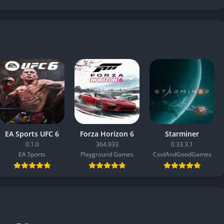
EA Sports UFC 6
Forza Horizon 6
Starminer
0.1.0
364.933
0.33.3.1
EA Sports
Playground Games
CoolAndGoodGames