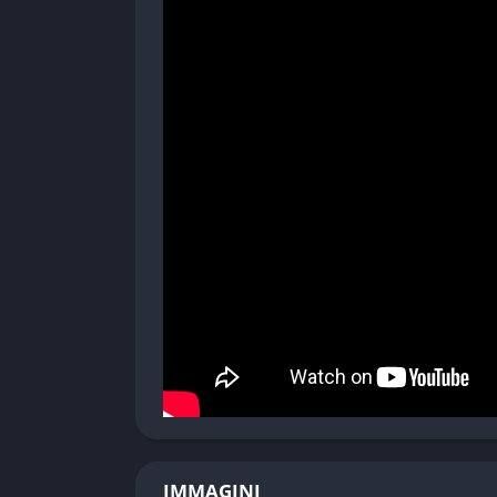
✔️ Pro
Atmosfera intensa e immersiva
Crafting completo e utile
Libertà esplorativa e ambientazione evoca
❌ Contro
Raccolta risorse a volte ripetitiva
Nessuna modalità cooperativa
IMMAGINI