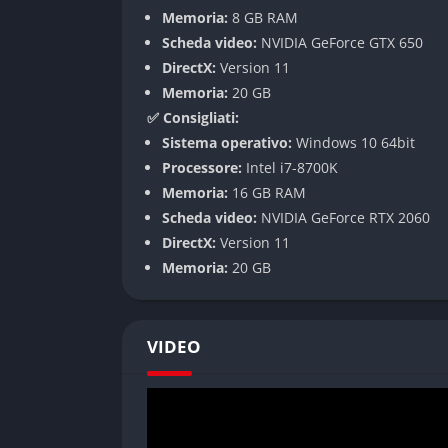
Memoria:
8 GB RAM
Esplorazione e tensione
Scheda video:
NVIDIA GeForce GTX 650
DirectX:
Version 11
Ogni passo nell’isola può portare a un tesoro
Memoria:
20 GB
ricca di momenti di puro terrore.
✅ Consigliati:
Meccaniche di gioco
Sistema operativo:
Windows 10 64bit
Processore:
Intel i7-8700K
Atmosfera e direzione artistica
Memoria:
16 GB RAM
Scheda video:
NVIDIA GeForce RTX 2060
Colori caldi, luci naturali e contrasti intensi
DirectX:
Version 11
richiama sogni e incubi a occhi aperti.
Memoria:
20 GB
Suono e immersione
VIDEO
Il silenzio, il vento e la musica eterea cre
annunciare qualcosa di importante o di mina
Pro e Contro