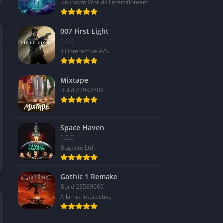
Unknown Worlds Entertainment
007 First Light
1.1.0
IO Interactive A/S
Mixtape
Build 22992809
Space Haven
1.0.0
Bugbyte Ltd.
Gothic 1 Remake
Build 23589065
Alkimia Interactive