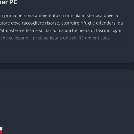
per PC
in prima persona ambientato su un’isola misteriosa dove la
atore deve raccogliere risorse, costruire rifugi e difendersi da
’atmosfera è tesa e solitaria, ma anche piena di fascino: ogni
che collegano il protagonista a una civiltà dimenticata.
 di Starsand Island
ni del giocatore. Le tempeste, il caldo e il ciclo giorno-notte
e la sopravvivenza.
do materiali naturali. Il crafting è intuitivo ma profondo, e ogni
ita e morte.