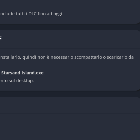
trani, forse antichi o alieni. Non sempre vanno combattuti: a
nclude tutti i DLC fino ad oggi
E
decide dove andare, cosa scoprire e come sopravvivere. Ogni
ll’isola.
nstallarlo, quindi non è necessario scompattarlo o scaricarlo da
e
Starsand Island.exe
.
ento sul desktop.
, cercando risorse e protezione. Il mondo non perdona gli
i e alle tempeste. Le strutture si deteriorano col tempo,
ontinui.