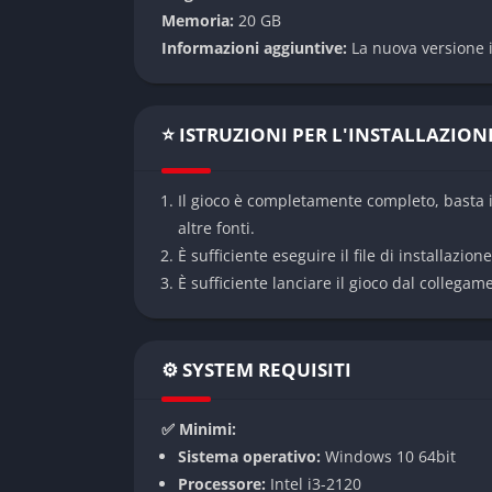
Memoria:
20 GB
Durante l’esplorazione si incontrano esseri s
Informazioni aggiuntive:
La nuova versione i
volte conviene studiarli o evitarli.
Libertà di esplorazione
⭐ ISTRUZIONI PER L'INSTALLAZION
Non esistono missioni lineari. Il giocatore 
scoperta aggiunge un frammento alla storia de
Il gioco è completamente completo, basta i
altre fonti.
Modalità di gioco
È sufficiente eseguire il file di installazion
Sopravvivenza e gestione
È sufficiente lanciare il gioco dal collegam
Occorre monitorare fame, sete e temperatura
errori, ma ricompensa la pianificazione.
⚙️ SYSTEM REQUISITI
Costruzione e difesa
✅ Minimi:
Il rifugio è essenziale per resistere alle nott
Sistema operativo:
Windows 10 64bit
richiedendo manutenzione e miglioramenti c
Processore:
Intel i3-2120