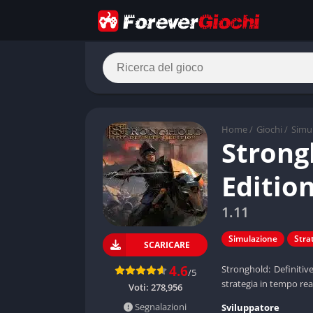
Home
/
Giochi
/
Simu
Strong
Editio
1.11
Simulazione
Stra
SCARICARE
4.6
Stronghold: Definitiv
/5
strategia in tempo real
Voti:
278,956
Segnalazioni
Sviluppatore