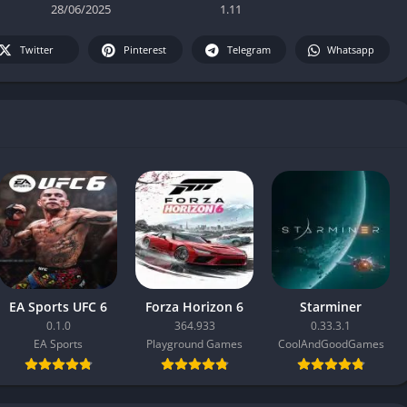
28/06/2025
1.11
Twitter
Pinterest
Telegram
Whatsapp
EA Sports UFC 6
Forza Horizon 6
Starminer
0.1.0
364.933
0.33.3.1
EA Sports
Playground Games
CoolAndGoodGames