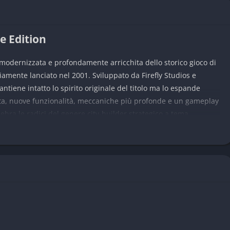
e Edition
 modernizzata e profondamente arricchita dello storico gioco di
riamente lanciato nel 2001. Sviluppato da Firefly Studios e
tiene intatto lo spirito originale del titolo ma lo espande
ta, nuove funzionalità, meccaniche più profonde e un gameplay
ebra le radici del genere city-builder strategico a tema
andard moderni.
 la gestione del proprio castello medievale, l’amministrazione
di sempre più complessi e spettacolari. Ogni scelta strategica
 sull’esito delle battaglie. Con un mix calibrato di costruzione,
ioco continua a distinguersi come uno dei migliori esempi del
old: Definitive Edition