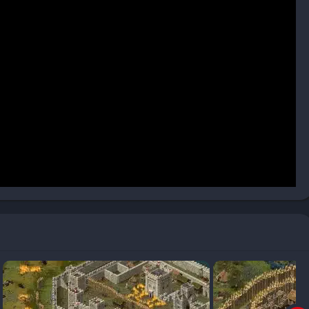
trali del gioco. Risorse come legna, pietra, cibo, ferro e oro
ulate per mantenere viva l’economia del regno. È necessario
roduzione agricola, commercio e spese militari.
 da assedi su larga scala, dove ogni dettaglio conta. Arcieri,
i e fanti si affrontano in scontri spettacolari. Gli assedi
recisa delle risorse e tempestività tattica durante l’attacco o la
rendimento generale del regno. Tassazione eccessiva, carestie o
tento e ammutinamenti. Gestire il morale dei sudditi diventa
oduttività e la fedeltà.