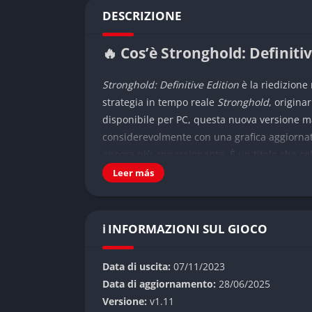
DESCRIZIONE
🔥 Cos’è Stronghold: Definitiv
Stronghold: Definitive Edition
è la riedizione
strategia in tempo reale
Stronghold
, origina
disponibile per PC, questa nuova versione man
considerevolmente con una grafica aggiorna
ancora più appassionante. È un titolo che cel
medievale, aggiornandolo ai gusti e agli st
Leer más
Il cuore di
Stronghold: Definitive Edition
resta
economica dettagliata e la difesa contro asse
ℹ️ INFORMAZIONI SUL GIOCO
ha ripercussioni tangibili sul proprio regno e
economia, diplomazia e tattica militare, il g
Data di uscita:
07/11/2023
genere.
Data di aggiornamento:
28/06/2025
👉 Caratteristiche di Strongh
Versione:
v1.11