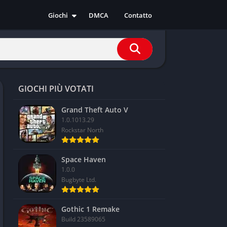
Giochi
DMCA
Contatto
Azione
Avventura
Casual
Corsa
GIOCHI PIÙ VOTATI
Indie
RPG
Grand Theft Auto V
1.0.1013.29
Simulazione
Rockstar North
Sport
Strategia
Space Haven
1.0.0
Bugbyte Ltd.
Gothic 1 Remake
Build 23589065