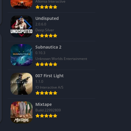
Alkimia Interactive
Undisputed
2.0.6.0
Deep Silver
Subnautica 2
0.10.3
Unknown Worlds Entertainment
007 First Light
1.1.0
IO Interactive A/S
Mixtape
Build 22992809