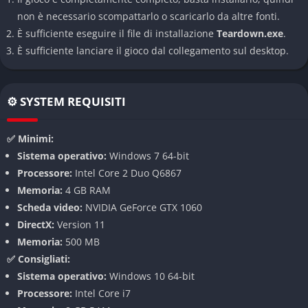
Ambientazioni complesse e multilivello
: dalle ville di lusso
non è necessario scompattarlo o scaricarlo da altre fonti.
sorvegliate a cantieri industriali, musei, banche e porti
È sufficiente eseguire il file di installazione
Teardown.exe
.
marittimi.
È sufficiente lanciare il gioco dal collegamento sul desktop.
Missioni creative e dinamiche
: obiettivi secondari, timer,
trigger ambientali e percorsi alternativi rendono ogni partita
⚙️ SYSTEM REQUISITI
unica.
Editor di livelli e supporto alle mod
: strumenti ufficiali per
✅ Minimi:
creare mappe personalizzate, armi, veicoli e modalità di
Sistema operativo:
Windows 7 64-bit
gioco.
Processore:
Intel Core 2 Duo Q6867
Aggiornamenti regolari
: con l’aggiunta di nuove campagne,
Memoria:
4 GB RAM
sfide creative e funzioni richieste dalla community.
Scheda video:
NVIDIA GeForce GTX 1060
Compatibilità con Steam Workshop
: migliaia di mod
DirectX:
Version 11
facilmente scaricabili e integrabili, dalla semplice skin a
Memoria:
500 MB
intere avventure custom.
✅ Consigliati:
Sistema operativo:
Windows 10 64-bit
Meccaniche di Gioco
Processore:
Intel Core i7