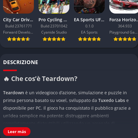
City Car Driving 2.0
Pro Cycling Manager 26
EA Sports UFC 6
Forza Ho
Build 23761771
Build 23701042
0.1.0
364.933
Forward Development
Cyanide Studio
EA Sports
Playground Games
DESCRIZIONE
🔥 Che cos’è Teardown?
Teardown
è un videogioco d’azione, simulazione e puzzle in
prima persona basato su voxel, sviluppato da
Tuxedo Labs
e
disponibile per PC. Il gioco ha conquistato il pubblico grazie a
un’idea semplice ma potente: distruggere ambienti
completamente distruttibili utilizzando un arsenale di
strumenti e veicoli in un mondo fisicamente reattivo e
Leer más