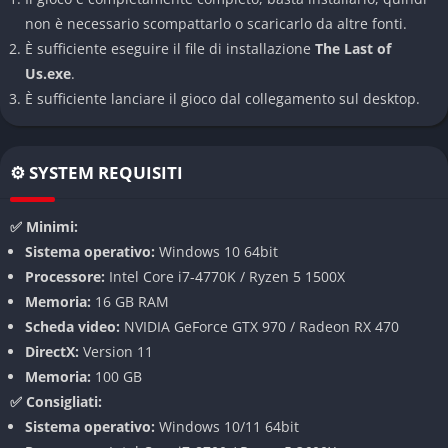
non è necessario scompattarlo o scaricarlo da altre fonti.
La storia è raccontata con un’attenzione al dettaglio rara nei
È sufficiente eseguire il file di installazione
The Last of
videogiochi. Ogni scena, ogni dialogo, ogni sguardo tra Joel ed
Us.exe
.
Ellie costruisce un legame che cresce e si trasforma lungo il
È sufficiente lanciare il gioco dal collegamento sul desktop.
viaggio. I personaggi secondari sono altrettanto ben scritti,
spesso tragici, sfaccettati, credibili.
⚙️ SYSTEM REQUISITI
La narrazione non si affida a colpi di scena forzati, ma a un
ritmo narrativo controllato, maturo, che lascia spazio al
✅ Minimi:
silenzio, allo sguardo, al non detto. È un racconto che non
Sistema operativo:
Windows 10 64bit
cerca la spettacolarità fine a sé stessa, ma un coinvolgimento
Processore:
Intel Core i7-4770K / Ryzen 5 1500X
emotivo profondo.
Memoria:
16 GB RAM
Un mondo crudele ma autentico
Scheda video:
NVIDIA GeForce GTX 970 / Radeon RX 470
DirectX:
Version 11
Il mondo di gioco non è solo uno sfondo. Ogni rovina, ogni
Memoria:
100 GB
edificio abbandonato racconta una storia. I resti di una civiltà
✅ Consigliati:
crollata convivono con la natura che si riprende gli spazi. Ci
Sistema operativo:
Windows 10/11 64bit
sono messaggi scritti su muri, diari lasciati indietro, oggetti che