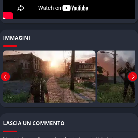
Il gameplay combina esplorazione, stealth e combattimento. Le
armi sono poche, le munizioni scarse. Questo costringe il
giocatore a scegliere come affrontare ogni situazione. Si può
cercare di evitare lo scontro, muoversi silenziosamente,
IMMAGINI
distrarre i nemici. Oppure si può combattere, ma ogni colpo
pesa, ogni errore si paga.
Il combattimento corpo a corpo è crudo, realistico. Joel non è
un supereroe, ma un uomo disperato. Le sue azioni sono
pesanti, violente, e il giocatore ne sente tutto il peso.
Crafting e sopravvivenza
Durante l’esplorazione si raccolgono materiali per creare
oggetti utili: kit medici, bombe, lame, molotov. Il sistema di
crafting è semplice ma funzionale, e obbliga a prendere
LASCIA UN COMMENTO
decisioni rapide. Creare un’arma o curarsi? Usare risorse per
potenziare o risparmiare per dopo?