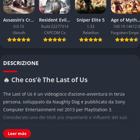
Assassin’s Creed Black Flag Resynced
Resident Evil Requiem
Sniper Elite 5
Age of Mythology: Ret
0.0.10
Build 22277314
1.33
100.19.14612.0
Ubisoft
CAPCOM Co
Rebellion
Forgo
DESCRIZIONE
🔥 Che cos’è The Last of Us
The Last of Us è un videogioco d’azione-avventura in terza
persona, sviluppato da Naughty Dog e pubblicato da Sony
Computer Entertainment nel 2013 per PlayStation 3.
Considerato uno dei titoli più importanti e influenti del suo
decennio, ha ricevuto una riedizione remasterizzata per
PlayStation 4 e un remake completo nel 2022 per PlayStation 5,
Leer más