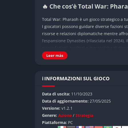
🔥 Che cos’è Total War: Phar
Total War: Pharaoh è un gioco strategico a tu
I giocatori possono guidare diverse fazioni 
risorse e relazioni diplomatiche mentre affr
l’espansione Dynasties (rilasciata nel 2024),
nuove fazioni, territori e meccaniche di gioc
Leer más
L’ambientazione storica
Il gioco si svolge principalmente nelle terre
ℹ️ INFORMAZIONI SUL GIOCO
particolare attenzione all’Egitto, alla Mesopo
mappa è stata significativamente ampliata pe
dell’Egeo, portando il totale a 168 nuovi ins
Data di uscita:
11/10/2023
Data di aggiornamento:
27/05/2025
👉 Caratteristiche di Total 
Versione:
v1.2.1
Genere:
Azione
/
Strategia
Sistema di combattimento tattico
Piattaforma:
PC