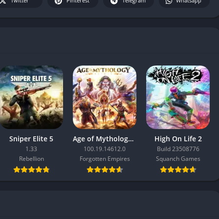
Twitter
Pinterest
Telegram
Whatsapp
Sniper Elite 5
Age of Mythology: Retold
High On Life 2
1.33
100.19.14612.0
Build 23508776
Rebellion
Forgotten Empires
Squanch Games