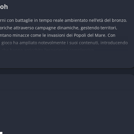
aoh
rni con battaglie in tempo reale ambientato nell’età del bronzo.
storiche attraverso campagne dinamiche, gestendo territori,
ontano minacce come le invasioni dei Popoli del Mare. Con
 il gioco ha ampliato notevolmente i suoi contenuti, introducendo
o che hanno arricchito l’esperienza complessiva.
 del Mediterraneo orientale e del Medio Oriente antico, con
tamia e alla regione dell’Egeo. Con l’espansione Dynasties, la
r includere territori della Mesopotamia, della Persia e
ediamenti da conquistare.
War: Pharaoh