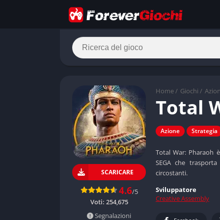
Home
/
Giochi
/
Azio
Total 
Azione
Strategia
Total War: Pharaoh è
SEGA che trasporta i
SCARICARE
circostanti.
4.6
Sviluppatore
/5
Creative Assembly
Voti:
254,675
Segnalazioni