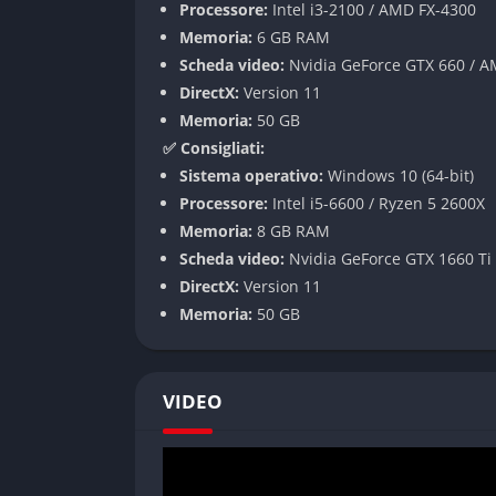
Modalità di gioco
Processore:
Intel i3-2100 / AMD FX-4300
Memoria:
6 GB RAM
Campagna strategica
Scheda video:
Nvidia GeForce GTX 660 / A
DirectX:
Version 11
La campagna è il cuore dell’esperienza di To
Memoria:
50 GB
territorio, gestire risorse e relazioni diplom
✅ Consigliati:
la campagna è diventata più ricca e comples
Sistema operativo:
Windows 10 (64-bit)
mappa notevolmente ampliata.
Processore:
Intel i5-6600 / Ryzen 5 2600X
Memoria:
8 GB RAM
Battaglie in tempo reale
Scheda video:
Nvidia GeForce GTX 1660 Ti
Le battaglie rappresentano il momento più a
DirectX:
Version 11
le proprie truppe sul campo. Con oltre 150 nuo
Memoria:
50 GB
arricchito significativamente, offrendo maggio
Pro e Contro
VIDEO
✔️ Pro
Fase gestionale e amministrativa dei prop