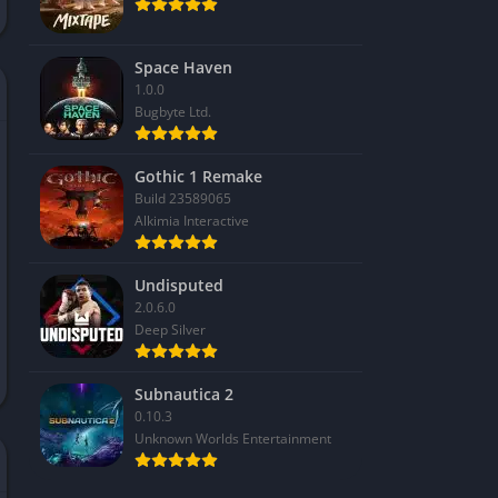
Space Haven
1.0.0
Bugbyte Ltd.
Gothic 1 Remake
Build 23589065
Alkimia Interactive
Undisputed
2.0.6.0
Deep Silver
Subnautica 2
0.10.3
Unknown Worlds Entertainment