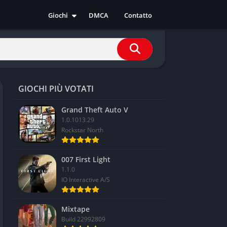
Giochi
DMCA
Contatto
Azione
Avventura
Casual
Corsa
GIOCHI PIÙ VOTATI
Indie
RPG
Grand Theft Auto V
1.0.1013.29
Simulazione
Rockstar North
Sport
Strategia
007 First Light
1.1.0
IO Interactive A/S
Mixtape
Build 22992809