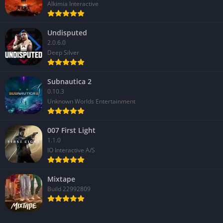
Alkimia Interactive
Undisputed
2.0.6.0
Deep Silver
Subnautica 2
0.10.3
Unknown Worlds Entertainment
007 First Light
1.1.0
IO Interactive A/S
Mixtape
Build 22992809