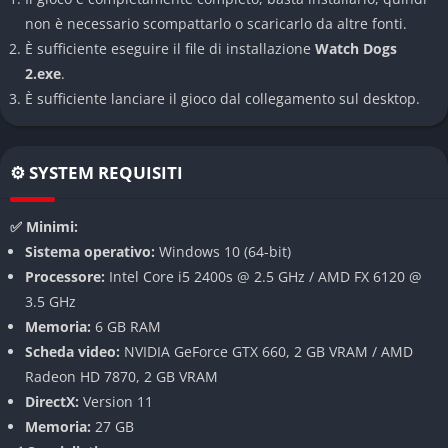
Le meccaniche di guida sono state completamente revisionate
non è necessario scompattarlo o scaricarlo da altre fonti.
rispetto al primo capitolo, risultando più accessibili e
È sufficiente eseguire il file di installazione
Watch Dogs
divertenti.
2.exe
.
Sistema di Hacking Avanzato
È sufficiente lanciare il gioco dal collegamento sul desktop.
Il cuore pulsante di Watch Dogs 2 è il suo sistema di hacking,
che permette ai giocatori di manipolare l’ambiente circostante,
⚙️ SYSTEM REQUISITI
controllare dispositivi elettronici, accedere a informazioni
riservate e persino hackerare veicoli in movimento. Questo
✅ Minimi:
sistema offre un’incredibile varietà di approcci alle missioni,
Sistema operativo:
Windows 10 (64-bit)
rendendo ogni situazione unica e personalizzabile.
Processore:
Intel Core i5 2400s @ 2.5 GHz / AMD FX 6120 @
3.5 GHz
Grafica Spettacolare
Memoria:
6 GB RAM
Su PC, Watch Dogs 2 brilla particolarmente dal punto di vista
Scheda video:
NVIDIA GeForce GTX 660, 2 GB VRAM / AMD
tecnico. Con una configurazione adeguata, il gioco può essere
Radeon HD 7870, 2 GB VRAM
eseguito in 4K, offrendo una San Francisco visivamente
DirectX:
Version 11
stupefacente con effetti di illuminazione avanzati, texture
Memoria:
27 GB