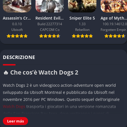
Assassin’s Creed Black Flag Resynced
Resident Evil Requiem
Sniper Elite 5
Age of Mythology: Ret
0.0.10
Build 22277314
1.33
100.19.14612.0
Ubisoft
CAPCOM Co
Rebellion
Forgo
DESCRIZIONE
🔥 Che cos’è Watch Dogs 2
Watch Dogs 2 è un videogioco action-adventure open world
sviluppato da Ubisoft Montreal e pubblicato da Ubisoft nel
novembre 2016 per PC Windows. Questo sequel dell’originale
Watch Dogs
trasporta i giocatori in una versione romanzata
della San Francisco Bay Area, dove vestiranno i panni di
Marcus Holloway, un giovane e talentuoso hacker che si unisce
Leer más