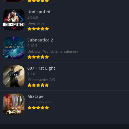
Undisputed
2.0.6.0
Deep Silver
Subnautica 2
0.10.3
Unknown Worlds Entertainment
007 First Light
1.1.0
IO Interactive A/S
Mixtape
Build 22992809