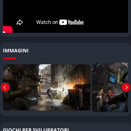
Sistema di hacking versatile
: Offre molteplici approcci alle
missioni e situazioni di gioco
Ambientazione dettagliata
: Chicago è ricreata con cura e
offre scorci urbani suggestivi
Multiplayer innovativo
: Il sistema di infiltrazione nelle
partite altrui crea momenti di tensione unici
IMMAGINI
❌ Contro
Problemi di ottimizzazione
: Anche su PC di fascia alta si
verificano cali di framerate significativi
Requisiti hardware esigenti
: Per godere appieno
dell’esperienza sono necessarie specifiche tecniche
considerevoli
Alcune location meno curate
: Gli elementi di contorno e le
location secondarie ricevono meno attenzione nei dettagli
Stabilità non ottimale
: La performance può scendere sotto i
GIOCHI PER SVILUPPATORI