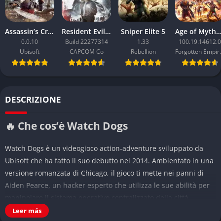
Assassin’s Creed Black Flag Resynced
Resident Evil Requiem
Sniper Elite 5
Age of Mythology: Ret
0.0.10
Build 22277314
1.33
100.19.14612.0
Ubisoft
CAPCOM Co
Rebellion
Forgo
DESCRIZIONE
🔥 Che cos’è Watch Dogs
Watch Dogs è un videogioco action-adventure sviluppato da
Ubisoft che ha fatto il suo debutto nel 2014. Ambientato in una
versione romanzata di Chicago, il gioco ti mette nei panni di
Aiden Pearce, un hacker esperto che utilizza le sue abilità per
manipolare il sistema operativo centralizzato della città,
chiamato ctOS. Questa infrastruttura digitale connette tutti i
Leer más