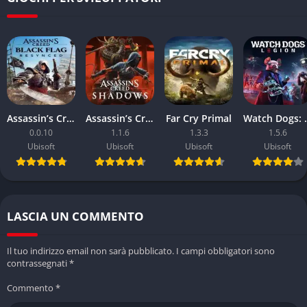
20 FPS in alcune situazioni, compromettendo l’esperienza di
gioco
Assassin’s Creed Black Flag Resynced
Assassin’s Creed: Shadows
Far Cry Primal
Watch 
0.0.10
1.1.6
1.3.3
1.5.6
Ubisoft
Ubisoft
Ubisoft
Ubisoft
LASCIA UN COMMENTO
Il tuo indirizzo email non sarà pubblicato.
I campi obbligatori sono
contrassegnati
*
Commento
*