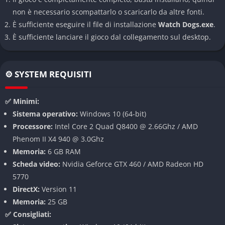
dispositivo elettronico connesso al ctOS. Puoi rubare
non è necessario scompattarlo o scaricarlo da altre fonti.
informazioni personali dai passanti, svuotare conti bancari,
È sufficiente eseguire il file di installazione
Watch Dogs.exe
.
manipolare semafori per creare incidenti stradali o chiamare la
È sufficiente lanciare il gioco dal collegamento sul desktop.
polizia su persone innocenti. Questa meccanica offre approcci
creativi sia per il combattimento che per la risoluzione dei
puzzle ambientali.
⚙️ SYSTEM REQUISITI
Mondo aperto dettagliato
✅ Minimi:
Chicago è ricreata con attenzione meticolosa, offrendo scorci
Sistema operativo:
Windows 10 (64-bit)
urbani suggestivi e un’atmosfera che alterna momenti di quiete
Processore:
Intel Core 2 Quad Q8400 @ 2.66Ghz / AMD
a situazioni ad alta tensione. La città vive di vita propria, con
Phenom II X4 940 @ 3.0Ghz
NPC che seguono routine quotidiane e reagiscono alle tue
Memoria:
6 GB RAM
azioni, creando un ecosistema dinamico e credibile.
Scheda video:
Nvidia Geforce GTX 460 / AMD Radeon HD
5770
Modalità di gioco
DirectX:
Version 11
Memoria:
25 GB
Watch Dogs offre un’esperienza principalmente single-player
✅ Consigliati:
con una campagna principale ricca di missioni narrative, ma