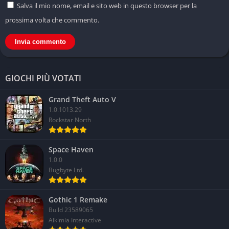
Salva il mio nome, email e sito web in questo browser per la
prossima volta che commento.
GIOCHI PIÙ VOTATI
Grand Theft Auto V
1.0.1013.29
Rockstar North
Space Haven
1.0.0
Bugbyte Ltd.
Gothic 1 Remake
Build 23589065
Alkimia Interactive