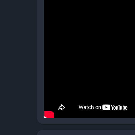
La modalità principale di Wobbly Life è la m
esplorare, costruire e sperimentare senza vin
per chi ama la creatività pura e vuole espri
Modalità Cooperativa Online
La modalità cooperativa permette a più gioca
realizzazione di progetti comuni o semplice
radicalmente l’esperienza di gioco, aggiungen
significativamente il gameplay.
Modalità Creativa Avanzata
Per i giocatori più esperti, Wobbly Life offr
costruzione aggiuntivi e rimuove le limitazio
progetti ambiziosi e per sperimentare con l
Pro e Contro
✔️ Pro