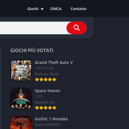
Giochi
DMCA
Contatto
Azione
Avventura
Casual
Corsa
GIOCHI PIÙ VOTATI
Indie
RPG
Grand Theft Auto V
1.0.1013.29
Simulazione
Rockstar North
Sport
Strategia
Space Haven
1.0.0
Bugbyte Ltd.
Gothic 1 Remake
Build 23589065