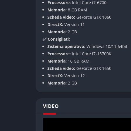
del gioco, creando situazioni spesso impreved
Processore:
Intel Core i7-6700
al gioco rende ogni azione un’esperienza uni
Memoria:
8 GB RAM
Scheda video:
GeForce GTX 1060
Sistema di Costruzione Modulare
DirectX:
Version 11
Memoria:
2 GB
Il sistema di costruzione di Wobbly Life perm
✅ Consigliati:
approccio modulare intuitivo. È possibile cost
Sistema operativo:
Windows 10/11 64bit
struttura immaginabile utilizzando una vast
Processore:
Intel Core i7-13700K
automatico facilita la costruzione, mentre gl
Memoria:
16 GB RAM
Gestione delle Risorse
Scheda video:
GeForce GTX 1650
DirectX:
Version 12
I giocatori devono gestire diverse risorse all
Memoria:
2 GB
cibo all’energia. Questa meccanica aggiunge
e gestione oculata delle risorse disponibili pe
VIDEO
Modalità di Gioco
Modalità Sandbox Libera