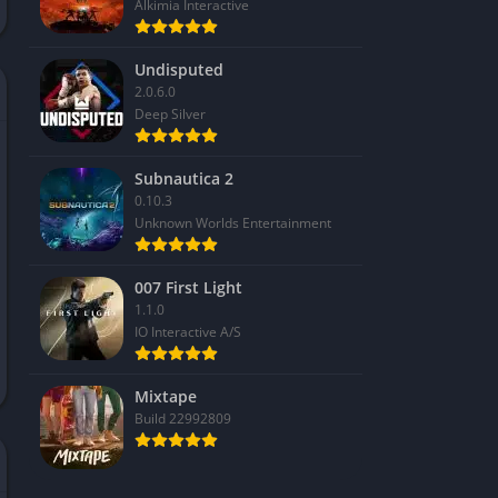
Alkimia Interactive
Undisputed
2.0.6.0
Deep Silver
Subnautica 2
0.10.3
Unknown Worlds Entertainment
007 First Light
1.1.0
IO Interactive A/S
Mixtape
Build 22992809