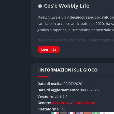
🔥 Cos’è Wobbly Life
Wobbly Life
è un videogioco sandbox svilup
Lanciato in accesso anticipato nel 2020, ha sa
grafico simpatico, all’umorismo demenziale e
Nel gioco si veste i panni di un personaggio 
movimenti scoordinati, che vive in un’isola 
Leer más
facendo lavoretti, esplorare liberamente, sblocc
condito da uno spirito giocoso e da un sens
rendendo
Wobbly Life
una scelta ideale per i 
ℹ️ INFORMAZIONI SUL GIOCO
👉 Caratteristiche principali 
Data di uscita:
09/07/2020
Uno degli aspetti più apprezzati di
Wobbly Li
Data di aggiornamento:
08/06/2025
esplorabile e ricco di segreti, oggetti collezi
Versione:
v0.9.6.1
muoversi a piedi, utilizzare veicoli oppure ad
Genere:
Avventura
/
Simulazione
Piattaforma:
PC
Il giocatore può cimentarsi in numerosi mestie