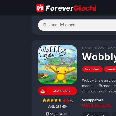
Home
/
Giochi
/
Avve
Wobbly
Avventura
Simul
Wobbly Life è un gioco
mondo, offrendo un
SCARICARE
simulazione di vita co
4.5
Sviluppatore
/5
RubberBandGames
Voti:
231,654
Segnalazioni