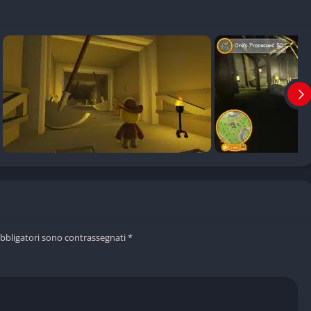
ibile e ricco di situazioni comiche.
perto e pieno di sorprese.
care con amici e familiari.
e e oggetti aggiunti con frequenza.
, case e abbigliamento.
 e piena di momenti esilaranti.
umorismo lo rendono ideale per giocatori giovani e adulti.
ebbe non piacere a tutti.
ntare monotone nel lungo periodo.
obbligatori sono contrassegnati
*
a è molto più ricca in compagnia.
di movimento goffo può risultare frustrante in alcune situazioni.
 una trama principale può confondere chi cerca una