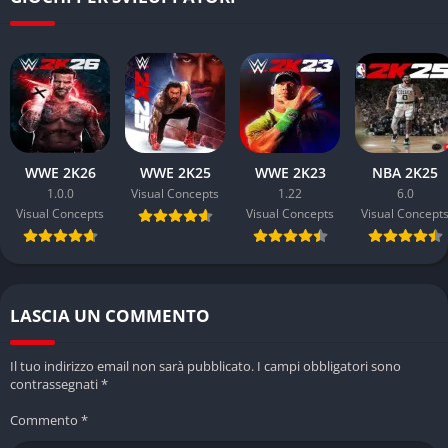
In fase difensiva puoi applicare pressione sul portatore di
palla, anticipare le linee di passaggio, difendere sul pick-and-
roll e reagire più rapidamente alle penetrazioni. Anche il
sistema dei contatti sotto canestro è stato reso più credibile. I
rimbalzi, i blocchi e le collisioni si basano su forza fisica,
posizionamento e abilità specifiche, rendendo ogni situazione
più avvincente.
WWE 2K26
WWE 2K25
WWE 2K23
NBA 2K25
1.0.0
Visual Concepts
1.22
6.0
Strumenti tattici avanzati per allenatori e manager
Visual Concepts
Visual Concepts
Visual Concept
NBA 2K24 mette a disposizione un ventaglio completo di
strumenti tattici. Puoi impostare schemi offensivi, decidere il
tipo di difesa, gestire rotazioni e timeout. Durante le partite hai
LASCIA UN COMMENTO
la possibilità di adattare la tua strategia in tempo reale,
sfruttando le debolezze dell’avversario o reagendo a un
Il tuo indirizzo email non sarà pubblicato.
I campi obbligatori sono
momento di crisi. L’approccio tattico è diventato fondamentale
contrassegnati
*
per vincere anche contro l’IA.
Commento
*
Progressione del giocatore coerente e ben bilanciata