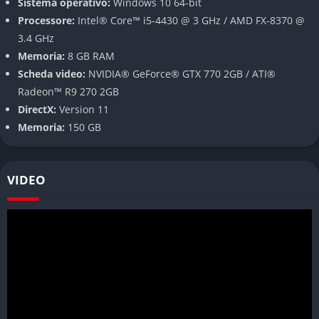
Sistema operativo:
Windows 10 64-bit
avversari, che puniscono gli errori con maggiore efficacia. Ogni
Processore:
Intel® Core™ i5-4430 @ 3 GHz / AMD FX-8370 @
partita richiede concentrazione e strategia.
3.4 GHz
Memoria:
8 GB RAM
Modalità leggendarie e contenuti storici ben integrati
Scheda video:
NVIDIA® GeForce® GTX 770 2GB / ATI®
Per gli appassionati di storia della pallacanestro, NBA 2K24
Radeon™ R9 270 2GB
offre diverse modalità che permettono di rivivere partite
DirectX:
Version 11
leggendarie, impersonare giocatori iconici e modificare eventi
Memoria:
150 GB
realmente accaduti. Puoi affrontare sfide ispirate a momenti
storici della NBA oppure gestire squadre degli anni passati. È
VIDEO
una sezione che aggiunge valore culturale al gioco, offrendo
anche un omaggio ai grandi del passato.
Personalizzazione profonda della carriera con
MyPLAYER
La modalità MyCAREER è sempre stata un pilastro della serie, e
in NBA 2K24 raggiunge un nuovo livello di dettaglio. Puoi
creare il tuo giocatore personalizzando l’aspetto, le abilità, il