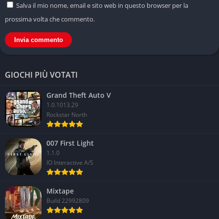
Salva il mio nome, email e sito web in questo browser per la
dinamico che evolve con le stagioni.
prossima volta che commento.
MyTEAM: collezione, competizione e creatività
MyTEAM è la modalità dedicata al collezionismo e alle
competizioni con carte giocatore. Puoi costruire il tuo dream
GIOCHI PIÙ VOTATI
team con atleti del passato e del presente, affrontare sfide
giornaliere, eventi settimanali e tornei stagionali. La
Grand Theft Auto V
componente strategica nella gestione del roster è centrale.
1.0.1013.29
Anche se alcuni contenuti sono legati alle microtransazioni, il
Rockstar North
sistema premia i giocatori attivi.
007 First Light
Modalità WNBA con carriera femminile
1.1.0
IO Interactive A/S
NBA 2K24 continua a sviluppare l’inclusione del basket
femminile. Puoi vivere la carriera di una giocatrice, partecipare
Mixtape
a stagioni WNBA e godere di una narrazione specifica. Le
Build 22992809
partite sono realistiche e lo stile di gioco è differente, offrendo
un’alternativa interessante all’esperienza NBA tradizionale.