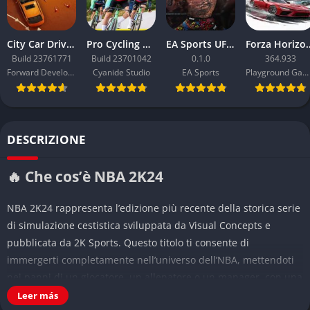
City Car Driving 2.0
Pro Cycling Manager 26
EA Sports UFC 6
Forza Ho
Build 23761771
Build 23701042
0.1.0
364.933
Forward Development
Cyanide Studio
EA Sports
Playground Games
DESCRIZIONE
🔥 Che cos’è NBA 2K24
NBA 2K24 rappresenta l’edizione più recente della storica serie
di simulazione cestistica sviluppata da Visual Concepts e
pubblicata da 2K Sports. Questo titolo ti consente di
immergerti completamente nell’universo dell’NBA, mettendoti
nei panni di un giocatore, un allenatore o un manager, con una
fedeltà al mondo reale che continua a migliorare anno dopo
Leer más