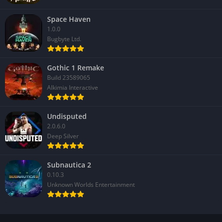
Modalità Franchise per il controllo completo della
Space Haven
squadra
1.0.0
Bugbyte Ltd.
Se preferisci un approccio manageriale, la modalità Franchise
ti permette di controllare ogni aspetto di una squadra: scelte al
Gothic 1 Remake
draft, gestione salari, scouting, trasferimenti e piani di sviluppo
Build 23589065
Alkimia Interactive
a lungo termine. Puoi simulare intere stagioni oppure seguire
ogni partita. Una modalità perfetta per chi ama la strategia e la
visione globale.
Undisputed
2.0.6.0
Competizione online e matchmaking competitivo
Deep Silver
NBA 2K24 offre molte opzioni per i giocatori competitivi. Puoi
Subnautica 2
affrontare altri utenti in partite classificate, partecipare a leghe
0.10.3
stagionali o entrare in tornei con premi reali. Il matchmaking è
Unknown Worlds Entertainment
stato migliorato e ora propone sfide più equilibrate, basate su
skill e livello di esperienza. La componente online è centrale
nell’economia del gioco e riceve aggiornamenti regolari.