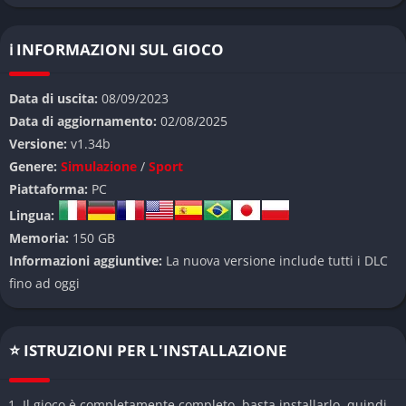
anno. Che tu voglia vivere l’ascesa di un giovane talento,
collezionare stelle passate e presenti o affrontare sfide
competitive online, qui troverai una piattaforma completa per il
ℹ️ INFORMAZIONI SUL GIOCO
basket virtuale.
Data di uscita:
08/09/2023
Rispetto ai capitoli precedenti, NBA 2K24 introduce numerosi
Data di aggiornamento:
02/08/2025
aggiornamenti significativi. Le animazioni sono più fluide,
Versione:
v1.34b
l’intelligenza artificiale è stata rivisitata per risultare più
Genere:
Simulazione
/
Sport
reattiva e credibile, mentre la varietà di modalità di gioco è
Piattaforma:
PC
stata ampliata per soddisfare ogni tipo di giocatore. Dalle
Lingua:
partite rapide fino alle stagioni gestionali, passando per
Memoria:
150 GB
un’esperienza narrativa sempre più profonda, ogni elemento è
Informazioni aggiuntive:
La nuova versione include tutti i DLC
stato pensato per offrire un’esperienza immersiva e longeva.
fino ad oggi
👉 Caratteristiche principali di NBA 2K24
Presentazione grafica avanzata e atmosfera
⭐ ISTRUZIONI PER L'INSTALLAZIONE
autentica
Il gioco è completamente completo, basta installarlo, quindi