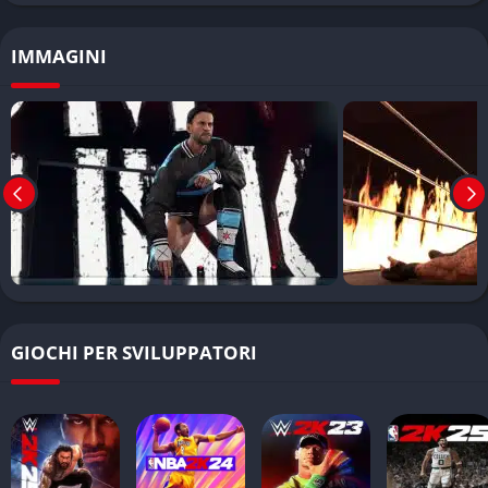
✔️ Pro
IMMAGINI
Roster molto ampio di superstar
Presentazione spettacolare in stile televisivo
Buon sistema di creazione dei wrestler
❌ Contro
Alcune modalità diventano ripetitive dopo molte ore
IA degli avversari non sempre convincente
GIOCHI PER SVILUPPATORI