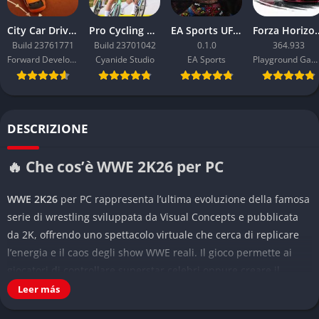
City Car Driving 2.0
Pro Cycling Manager 26
EA Sports UFC 6
Forza Ho
Build 23761771
Build 23701042
0.1.0
364.933
Forward Development
Cyanide Studio
EA Sports
Playground Games
DESCRIZIONE
🔥 Che cos’è WWE 2K26 per PC
WWE 2K26
per PC rappresenta l’ultima evoluzione della famosa
serie di wrestling sviluppata da Visual Concepts e pubblicata
da 2K, offrendo uno spettacolo virtuale che cerca di replicare
l’energia e il caos degli show WWE reali. Il gioco permette ai
giocatori di controllare superstar celebri oppure creare il
proprio wrestler e affrontare rivalità spettacolari sul ring.
Leer más
Questa edizione punta molto sulla presentazione televisiva e