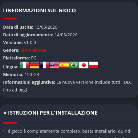
sulla varietà di modalità disponibili, così ogni match riesce a
ℹ️ INFORMAZIONI SUL GIOCO
sembrare parte di un vero evento sportivo. Anche chi non
segue ogni settimana la WWE riesce facilmente a divertirsi
Data di uscita:
13/03/2026
grazie al ritmo veloce e alle mosse spettacolari.
Data di aggiornamento:
14/03/2026
👉 Caratteristiche principali di WWE 2K26
Versione:
v1.0.0
Genere:
Simulazione
Roster ricco di superstar
Piattaforma:
PC
Lingua:
Il gioco include numerosi wrestler della WWE moderna insieme
Memoria:
120 GB
a leggende storiche molto amate dai fan. Ogni personaggio
Informazioni aggiuntive:
La nuova versione include tutti i DLC
possiede mosse iconiche, animazioni specifiche e un’entrata
fino ad oggi
scenografica che ricrea lo spettacolo televisivo.
Sistema di combattimento migliorato
⭐ ISTRUZIONI PER L'INSTALLAZIONE
Il sistema di combattimento è stato rifinito per rendere i match
più fluidi e dinamici durante le sequenze di prese e
Il gioco è completamente completo, basta installarlo, quindi
contrattacchi. Le mosse finali risultano spettacolari e spesso