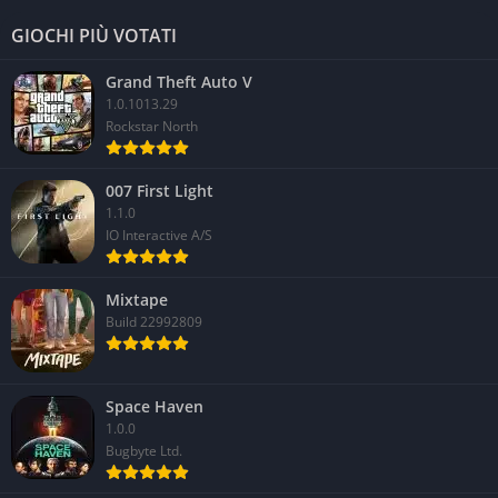
GIOCHI PIÙ VOTATI
Grand Theft Auto V
1.0.1013.29
Rockstar North
007 First Light
1.1.0
IO Interactive A/S
Mixtape
Build 22992809
Space Haven
1.0.0
Bugbyte Ltd.