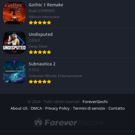
Gothic 1 Remake
Build 23589065
Alkimia Interactive
Undisputed
2.0.6.0
Deep Silver
Subnautica 2
0.10.3
Unknown Worlds Entertainment
© 2024 - Tutti i diritti riservati -
ForeverGiochi
About US
/
DMCA
/
Privacy Policy
/
Termini di servizio
/
Contatto