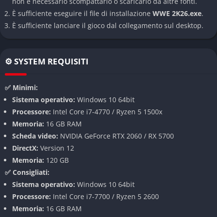
non è necessario scompattarlo o scaricarlo da altre fonti.
cambiano completamente l’andamento di un incontro.
È sufficiente eseguire il file di installazione
WWE 2K26.exe
.
È sufficiente lanciare il gioco dal collegamento sul desktop.
Modalità creazione avanzata
La modalità di creazione permette di progettare wrestler
⚙️ SYSTEM REQUISITI
personalizzati con grande libertà. I giocatori possono anche
creare arene o condividere contenuti con la community online.
✅ Minimi:
Modalità di gioco
Sistema operativo:
Windows 10 64bit
Processore:
Intel Core i7-4770 / Ryzen 5 1500x
Modalità carriera
Memoria:
16 GB RAM
Scheda video:
NVIDIA GeForce RTX 2060 / RX 5700
La modalità carriera racconta il percorso di un wrestler creato
DirectX:
Version 12
dal giocatore che cerca di diventare una superstar della WWE
Memoria:
120 GB
partendo dalle categorie più basse.
✅ Consigliati:
Altre modalità
Sistema operativo:
Windows 10 64bit
Processore:
Intel Core i7-7700 / Ryzen 5 2600
Match veloci
per partite immediate.
Memoria:
16 GB RAM