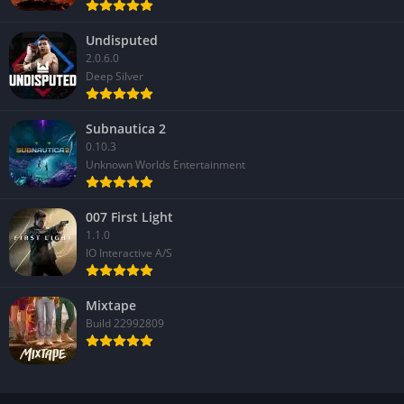
Undisputed
2.0.6.0
Deep Silver
Subnautica 2
0.10.3
Unknown Worlds Entertainment
007 First Light
1.1.0
IO Interactive A/S
Mixtape
Build 22992809