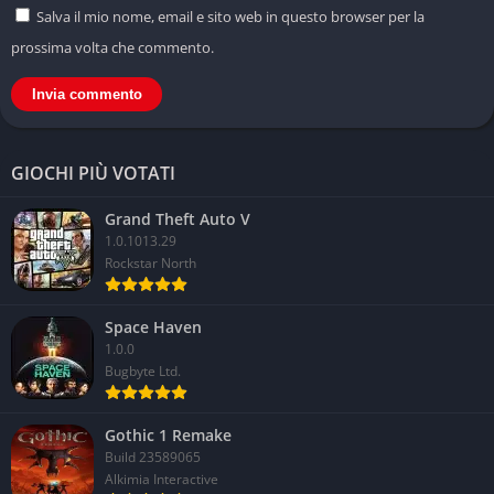
Salva il mio nome, email e sito web in questo browser per la
prossima volta che commento.
GIOCHI PIÙ VOTATI
Grand Theft Auto V
1.0.1013.29
Rockstar North
Space Haven
1.0.0
Bugbyte Ltd.
Gothic 1 Remake
Build 23589065
Alkimia Interactive