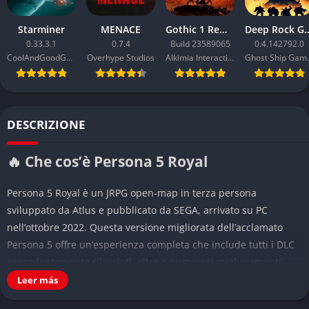
Starminer
MENACE
Gothic 1 Remake
Deep Rock Galactic:
0.33.3.1
0.7.4
Build 23589065
0.4.142792.0
CoolAndGoodGames
Overhype Studios
Alkimia Interactive
Ghost
DESCRIZIONE
🔥 Che cos’è Persona 5 Royal
Persona 5 Royal è un JRPG open-map in terza persona
sviluppato da Atlus e pubblicato da SEGA, arrivato su PC
nell’ottobre 2022. Questa versione migliorata dell’acclamato
Persona 5 offre un’esperienza completa che include tutti i DLC
precedentemente rilasciati, oltre a numerosi miglioramenti
grafici e di gameplay.
Leer más
Il gioco ti mette nei panni di un gruppo di studenti liceali che