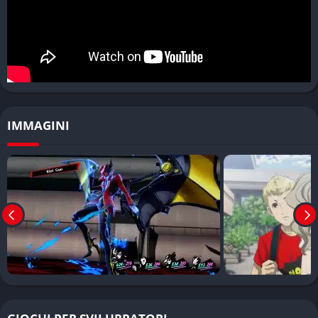
Il sistema delle Personae aggiunge un ulteriore livello di
profondità strategica. Ogni Persona possiede abilità e
statistiche uniche, e potrai combinarle per crearne di nuove e
più potenti, personalizzando così il tuo stile di combattimento.
Pros e Cons
✔️ Pros
IMMAGINI
Contenuto abbondante
: Include tutti i DLC
precedentemente rilasciati, offrendo oltre 100 ore di
gameplay
Prestazioni eccellenti
: Su PC è la versione più performante,
con possibilità di giocare in 4K a 60fps
Sistema di combattimento
: Complesso, strategico e
perfettamente bilanciato, dà il meglio di sé nelle boss fight
Design dei dungeon
: Mappe articolate e uniche con segreti
da scoprire e puzzle da risolvere