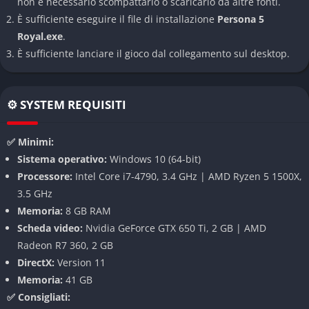
non è necessario scompattarlo o scaricarlo da altre fonti.
Sistema di Combattimento
È sufficiente eseguire il file di installazione
Persona 5
Royal.exe
.
Il combat system di Persona 5 Royal è strategico e profondo,
È sufficiente lanciare il gioco dal collegamento sul desktop.
basato su turni dove ogni personaggio può effettuare un’azione
per turno. La chiave del successo sta nello sfruttare le
debolezze dei nemici usando attacchi elementali, permettendo
⚙️ SYSTEM REQUISITI
di concatenare potenti combo con i tuoi alleati. Una volta
storditi tutti i nemici, potrai scegliere se sferrare un attacco
✅ Minimi:
finale, estorcere denaro o oggetti, o persino convincere le
Sistema operativo:
Windows 10 (64-bit)
ombre a unirsi alla tua causa come Personae.
Processore:
Intel Core i7-4790, 3.4 GHz | AMD Ryzen 5 1500X,
3.5 GHz
Esplorazione del Metaverso
Memoria:
8 GB RAM
L’esplorazione dei Palazzi rappresenta uno degli aspetti più
Scheda video:
Nvidia GeForce GTX 650 Ti, 2 GB | AMD
affascinanti del gioco. Ogni dungeon è unico sia nell’estetica
Radeon R7 360, 2 GB
che nella struttura, con mappe articolate percorribili su più
DirectX:
Version 11
piani grazie anche al nuovo rampino. Questi ambienti sono
Memoria:
41 GB
ricchi di segreti, oggetti utili ed enigmi ambientali che
✅ Consigliati: