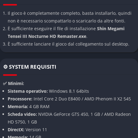
Megami Tensei III Nocturne HD Remaster
Il gioco è completamente completo, basta installarlo, quindi
Sistema di combattimento Press Turn profondo e
non è necessario scompattarlo o scaricarlo da altre fonti.
strategico
È sufficiente eseguire il file di installazione
Shin Megami
Tensei III Nocturne HD Remaster.exe
.
Il leggendario sistema Press Turn è il cuore pulsante del
È sufficiente lanciare il gioco dal collegamento sul desktop.
gameplay, basato sull’uso intelligente delle debolezze
elementali dei nemici. Colpire il punto giusto concede turni
extra, ma un singolo errore può far crollare l’intera strategia.
⚙️ SYSTEM REQUISITI
Questo equilibrio fragile crea una tensione costante, che
trasforma ogni battaglia in una danza di calcolo e istinto.
✅ Minimi:
Atmosfera apocalittica e mitologia oscura
Sistema operativo:
Windows 8.1 64bits
Processore:
Intel Core 2 Duo E8400 / AMD Phenom II X2 545
Il mondo di gioco, chiamato Vortex World, è una visione distorta
Memoria:
4 GB RAM
di Tokyo dopo la fine del mondo: città sospese nel vuoto, templi
Scheda video:
NVIDIA GeForce GTS 450, 1 GB / AMD Radeon
sotterranei e deserti di cemento dominati da divinità e mostri.
HD 5750, 1 GB
L’estetica minimalista di Kazuma Kaneko dona al titolo un tono
DirectX:
Version 11
quasi sacrale, in cui il confine tra bellezza e orrore si dissolve
Memoria:
14 GB