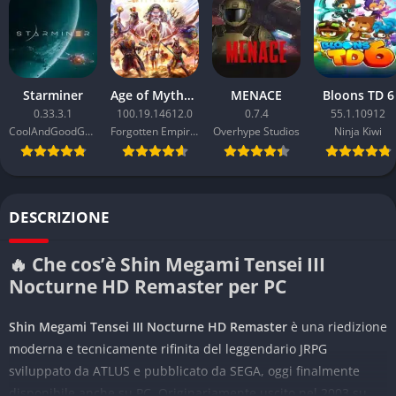
Starminer
Age of Mythology: Retold
MENACE
Bloons TD 6
0.33.3.1
100.19.14612.0
0.7.4
55.1.10912
CoolAndGoodGames
Forgotten Empires
Overhype Studios
Ninja Kiwi
DESCRIZIONE
🔥 Che cos’è Shin Megami Tensei III
Nocturne HD Remaster per PC
Shin Megami Tensei III Nocturne HD Remaster
è una riedizione
moderna e tecnicamente rifinita del leggendario JRPG
sviluppato da ATLUS e pubblicato da SEGA, oggi finalmente
disponibile anche su PC. Originariamente uscito nel 2003 su